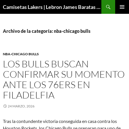
Buscar
Camisetas Lakers | Lebron James Baratas 2024 – Micamisetanba
SALTAR
MENÚ
AL
PRINCI
CONTENIDO
Archivo de la categoría: nba-chicago bulls
NBA-CHICAGO BULLS
LOS BULLS BUSCAN
CONFIRMAR SU MOMENTO
ANTE LOS 76ERS EN
FILADELFIA
24 MARZO, 2026
Tras la contundente victoria conseguida en casa contra los
Houston Rockets, los Chicago Bulls se preparan para uno de