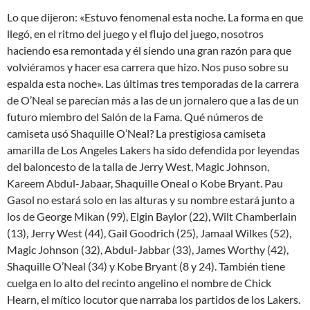
Lo que dijeron: «Estuvo fenomenal esta noche. La forma en que
llegó, en el ritmo del juego y el flujo del juego, nosotros
haciendo esa remontada y él siendo una gran razón para que
volviéramos y hacer esa carrera que hizo. Nos puso sobre su
espalda esta noche». Las últimas tres temporadas de la carrera
de O’Neal se parecían más a las de un jornalero que a las de un
futuro miembro del Salón de la Fama. Qué números de
camiseta usó Shaquille O’Neal? La prestigiosa camiseta
amarilla de Los Angeles Lakers ha sido defendida por leyendas
del baloncesto de la talla de Jerry West, Magic Johnson,
Kareem Abdul-Jabaar, Shaquille Oneal o Kobe Bryant. Pau
Gasol no estará solo en las alturas y su nombre estará junto a
los de George Mikan (99), Elgin Baylor (22), Wilt Chamberlain
(13), Jerry West (44), Gail Goodrich (25), Jamaal Wilkes (52),
Magic Johnson (32), Abdul-Jabbar (33), James Worthy (42),
Shaquille O’Neal (34) y Kobe Bryant (8 y 24). También tiene
cuelga en lo alto del recinto angelino el nombre de Chick
Hearn, el mítico locutor que narraba los partidos de los Lakers.