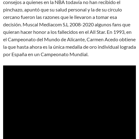
consejos a quienes en la NBA todavía no han recibido el
pinchazo, apuntó que su salud personal y la de su círculo
cercano fueron las razones que le llevaron a tomar esa
decisión. Muscal Mediacom S.L 2008-2020 algunos fans que
quieran hacer honor a los fallecidos en el All Star. En 1993, en
el Campeonato del Mundo de Alicante, Carmen Acedo obtiene
la que hasta ahora es la única medalla de oro individual lograda
por España en un Campeonato Mundial.