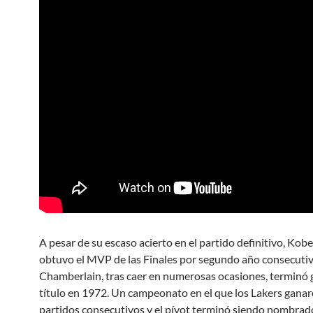
A pesar de su escaso acierto en el partido definitivo, Kob
obtuvo el MVP de las Finales por segundo año consecutiv
Chamberlain, tras caer en numerosas ocasiones, terminó 
título en 1972. Un campeonato en el que los Lakers gana
partidos consecutivos y el pívot terminó siendo nombra