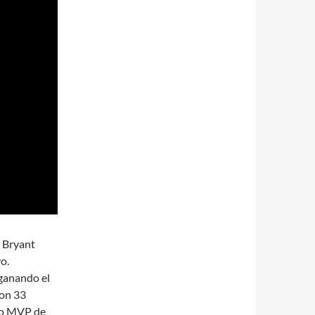
e Bryant
o.
ganando el
ron 33
do MVP de