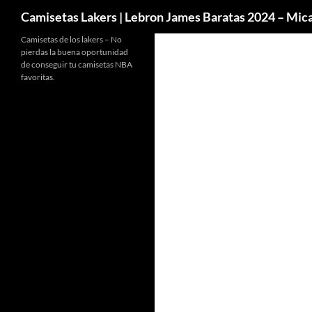
Buscar
Camisetas Lakers | Lebron James Baratas 2024 – Mi
Camisetas de los lakers – No
pierdas la buena oportunidad
de conseguir tu camisetas NBA
favoritas.