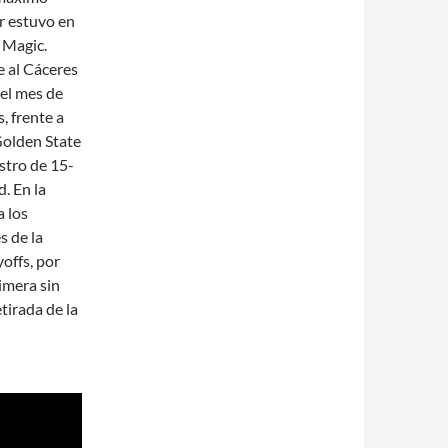
r estuvo en
 Magic.
e al Cáceres
 el mes de
, frente a
Golden State
stro de 15-
. En la
a los
s de la
yoffs, por
imera sin
tirada de la