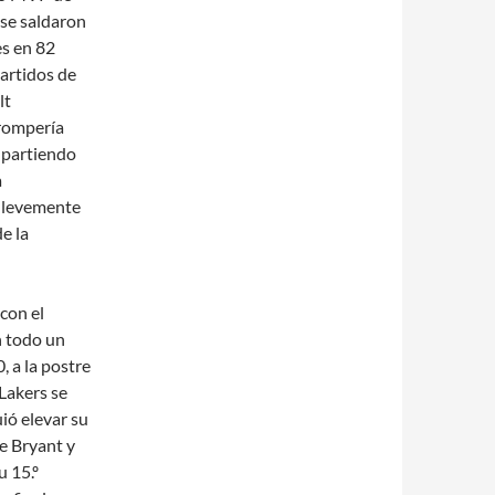
se saldaron
es en 82
partidos de
lt
 rompería
o partiendo
a
 levemente
e la
 con el
n todo un
, a la postre
 Lakers se
ió elevar su
be Bryant y
u 15.º