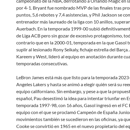
campeonato de la NBA, derrotando a Orlando Magic en las
por 4-1. Bryant fue nombrado MVP de las finales tras pr
puntos, 5,6 rebotes y 7,4 asistencias, y Phil Jackson se con
entrenador más laureado de la liga con 10 anillos, supera
Auerbach. En la temporada 1999-00 subió definitivament
de Liga ACB pero sin gozar de excesivo protagonismo, tod
contrario que en la 2000-01, temporada en la que Gasol 
suplir al lesionado Rony Seikaly, fichaje estrella del Barça.
Kareem y West, lideró al equipo en anotación durante cu
temporadas consecutivas.
LeBron James está más que listo para la temporada 2023
Angeles Lakers y hasta se animó a elegir quién será su re
equipo californiano. Sin embargo, y pese a que la propuest
español, Pau desestimó la idea para intentar triunfar en E
temporada 1997-98, con 16 años, Gasol ingresó en el FC 
equipo con el que se proclamó Campeón de España Junior
movimientos también se sucedieron en las oficinas, ya qu
Cooke se convirtió en 1965 en el nuevo propietario del e