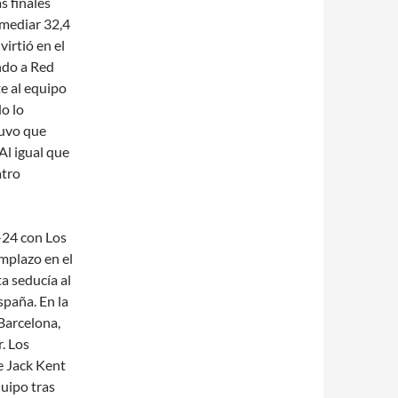
 finales
omediar 32,4
virtió en el
ndo a Red
e al equipo
o lo
tuvo que
 Al igual que
atro
-24 con Los
emplazo en el
a seducía al
spaña. En la
Barcelona,
. Los
e Jack Kent
quipo tras