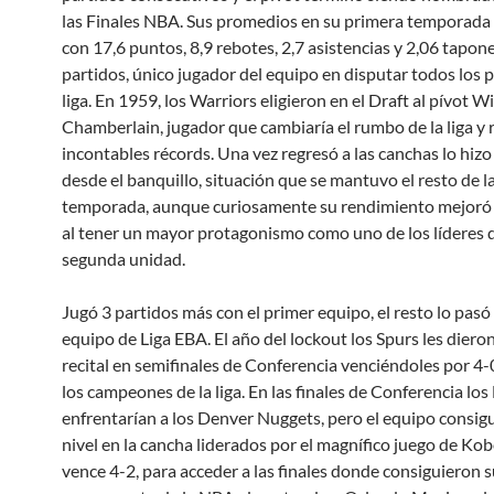
las Finales NBA. Sus promedios en su primera temporada 
con 17,6 puntos, 8,9 rebotes, 2,7 asistencias y 2,06 tapon
partidos, único jugador del equipo en disputar todos los 
liga. En 1959, los Warriors eligieron en el Draft al pívot Wi
Chamberlain, jugador que cambiaría el rumbo de la liga y
incontables récords. Una vez regresó a las canchas lo hiz
desde el banquillo, situación que se mantuvo el resto de l
temporada, aunque curiosamente su rendimiento mejoró
al tener un mayor protagonismo como uno de los líderes d
segunda unidad.
Jugó 3 partidos más con el primer equipo, el resto lo pasó
equipo de Liga EBA. El año del lockout los Spurs les diero
recital en semifinales de Conferencia venciéndoles por 4-0
los campeones de la liga. En las finales de Conferencia los
enfrentarían a los Denver Nuggets, pero el equipo consigu
nivel en la cancha liderados por el magnífico juego de Ko
vence 4-2, para acceder a las finales donde consiguieron s