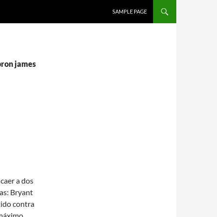
SALTAR AL CONTENIDO
SAMPLE PAGE
ebron james
 caer a dos
as: Bryant
tido contra
 máximo