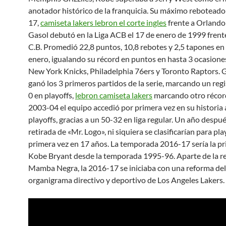
anotador histórico de la franquicia. Su máximo reboteado
17,
camiseta lakers lebron el corte ingles
frente a Orlando
Gasol debutó en la Liga ACB el 17 de enero de 1999 frent
C.B. Promedió 22,8 puntos, 10,8 rebotes y 2,5 tapones en
enero, igualando su récord en puntos en hasta 3 ocasiones
New York Knicks, Philadelphia 76ers y Toronto Raptors. 
ganó los 3 primeros partidos de la serie, marcando un regi
0 en playoffs,
lebron camiseta lakers
marcando otro récord
2003-04 el equipo accedió por primera vez en su historia 
playoffs, gracias a un 50-32 en liga regular. Un año despué
retirada de «Mr. Logo», ni siquiera se clasificarían para pla
primera vez en 17 años. La temporada 2016-17 sería la pr
Kobe Bryant desde la temporada 1995-96. Aparte de la re
Mamba Negra, la 2016-17 se iniciaba con una reforma del
organigrama directivo y deportivo de Los Angeles Lakers.