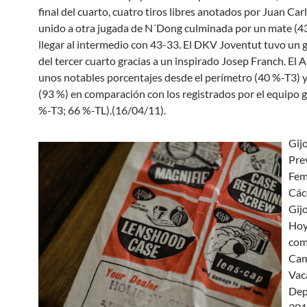
final del cuarto, cuatro tiros libres anotados por Juan Ca
unido a otra jugada de N´Dong culminada por un mate (43
llegar al intermedio con 43-33. El DKV Joventut tuvo un g
del tercer cuarto gracias a un inspirado Josep Franch. El
unos notables porcentajes desde el perímetro (40 %-T3) y 
(93 %) en comparación con los registrados por el equipo g
%-T3; 66 %-TL).(16/04/11).
Gij
Pre
Fem
Các
Gij
Hoy
com
Ca
Vac
Dep