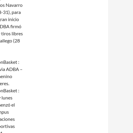
rlos Navarro
-31), para
ran inicio
 ADBA firmó
tiros libres
allego (28
onBasket :
via ADBA –
enino
eres.
onBasket :
 lunes
enzó el
mpus
aciones
ortivas