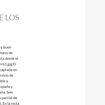
E LOS
s y buen
utano de
sta desde el
8×61.jpg El
 captada en
rvicio de
able a
España y
ana. Seis
 parcial de
. En la recta