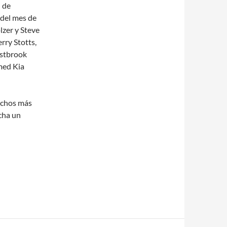
n de
 del mes de
zer y Steve
rry Stotts,
estbrook
med Kia
muchos más
cha un