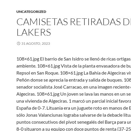
UNCATEGORIZED
CAMISETAS RETIRADAS D
LAKERS
31 AGOSTO, 2023
108×61.jpg El barrio de San Isidro se llenó de ricas ortiga
ambiente. 108×61.jpg Vista de la planta envasadora de b
Repsol en San Roque. 108×61.jpg La Bahía de Algeciras vi
Peñón donse se aprecia la entrada y salida de buques. 10
senador socialista José Carracao, en una imagen reciente
Algeciras. 108×61.jpg Un joven se lava las manos en un se
una vivienda de Algeciras. 1 marcó un parcial inicial favor
España de 0-7. Lituania era un juguete roto en manos de 
sólo Jonas Valanciunas lograba salvarse de la debacle litu
puntos consecutivos del pivot senegalés del Barça para un
8-0 situaron a su equipo con doce puntos de renta (37-25)