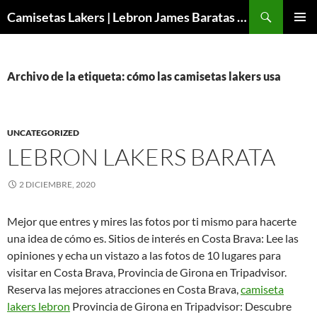
Buscar
Camisetas Lakers | Lebron James Baratas 2024 – Micamisetanba
SALTAR
MENÚ
AL
PRINCI
CONTENIDO
Archivo de la etiqueta: cómo las camisetas lakers usa
UNCATEGORIZED
LEBRON LAKERS BARATA
2 DICIEMBRE, 2020
Mejor que entres y mires las fotos por ti mismo para hacerte
una idea de cómo es. Sitios de interés en Costa Brava: Lee las
opiniones y echa un vistazo a las fotos de 10 lugares para
visitar en Costa Brava, Provincia de Girona en Tripadvisor.
Reserva las mejores atracciones en Costa Brava,
camiseta
lakers lebron
Provincia de Girona en Tripadvisor: Descubre