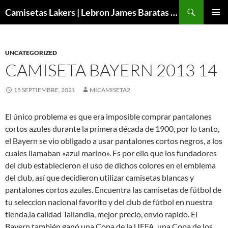
Buscar
Camisetas Lakers | Lebron James Baratas 2024 – Micamisetanba
SALTAR
MENÚ
AL
PRINCI
CONTENIDO
UNCATEGORIZED
CAMISETA BAYERN 2013 14
15 SEPTIEMBRE, 2021
MICAMISETA2
El único problema es que era imposible comprar pantalones
cortos azules durante la primera década de 1900, por lo tanto,
el Bayern se vio obligado a usar pantalones cortos negros, a los
cuales llamaban «azul marino». Es por ello que los fundadores
del club establecieron el uso de dichos colores en el emblema
del club, así que decidieron utilizar camisetas blancas y
pantalones cortos azules. Encuentra las camisetas de fútbol de
tu seleccion nacional favorito y del club de fútbol en nuestra
tienda,la calidad Tailandia, mejor precio, envío rapido. El
Bayern también ganó una Copa de la UEFA, una Copa de los