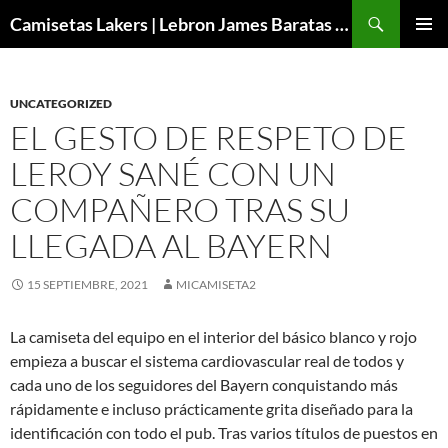
Buscar
Camisetas Lakers | Lebron James Baratas 2024 – Micamisetanba
SALTAR
MENÚ
AL
PRINCI
CONTENIDO
UNCATEGORIZED
EL GESTO DE RESPETO DE
LEROY SANÉ CON UN
COMPAÑERO TRAS SU
LLEGADA AL BAYERN
15 SEPTIEMBRE, 2021
MICAMISETA2
La camiseta del equipo en el interior del básico blanco y rojo
empieza a buscar el sistema cardiovascular real de todos y
cada uno de los seguidores del Bayern conquistando más
rápidamente e incluso prácticamente grita diseñado para la
identificación con todo el pub. Tras varios títulos de puestos en