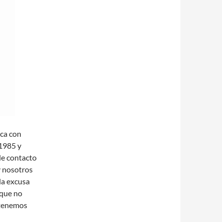
ica con
 1985 y
 de contacto
y nosotros
la excusa
 que no
tenemos