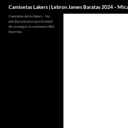
Buscar
Camisetas Lakers | Lebron James Baratas 2024 – Mi
Camisetas de los lakers – No
pierdas la buena oportunidad
de conseguir tu camisetas NBA
favoritas.