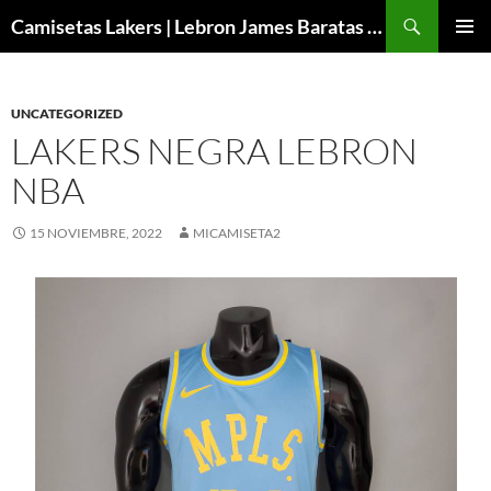
Buscar
Camisetas Lakers | Lebron James Baratas 2024 – Micamisetanba
SALTAR
MENÚ
AL
PRINCI
CONTENIDO
UNCATEGORIZED
LAKERS NEGRA LEBRON
NBA
15 NOVIEMBRE, 2022
MICAMISETA2