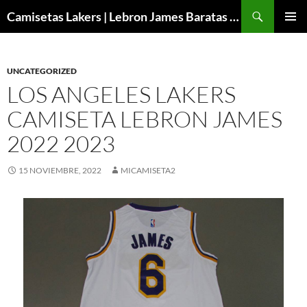
Buscar
Camisetas Lakers | Lebron James Baratas 2024 – Micamisetanba
SALTAR
MENÚ
AL
PRINCI
CONTENIDO
UNCATEGORIZED
LOS ANGELES LAKERS
CAMISETA LEBRON JAMES
2022 2023
15 NOVIEMBRE, 2022
MICAMISETA2