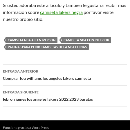
Si usted adoraba este artículo y también le gustaría recibir más
información sobre
camiseta lakers negra
por favor visite
nuestro propio sitio.
CAMISETA NBA ALLEN IVERSON
CAMISETA NBA CON.INTERIOR
PAGINAS PARA PEDIR CAMISETAS DE LA NBA CHINAS
Navegación
ENTRADA ANTERIOR
de
Comprar lou williams los angeles lakers camiseta
entradas
ENTRADA SIGUIENTE
lebron james los angeles lakers 2022 2023 baratas
Funciona gracias a WordPress