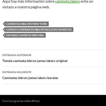
Aquí hay más información sobre
camiseta lakers
eche un
vistazo a nuestra página web.
CAMISETAS NBA 2019 NEW YORK
COMOO COMPRAR EN NBA WORLD.COM CAMISETAS
FAN NIKE CAMISETA NIÑO NBA
Navegación
ENTRADA ANTERIOR
de
Tienda camiseta lebron james lakers original
entradas
ENTRADA SIGUIENTE
Camisetas lebron james lakers baratas
Funciona gracias a WordPress