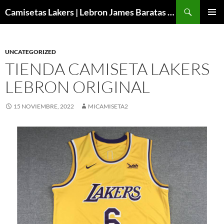
Buscar
Camisetas Lakers | Lebron James Baratas 2024 – Micamisetanba
SALTAR
MENÚ
AL
PRINCI
CONTENIDO
UNCATEGORIZED
TIENDA CAMISETA LAKERS
LEBRON ORIGINAL
15 NOVIEMBRE, 2022
MICAMISETA2