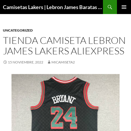
Buscar
Camisetas Lakers | Lebron James Baratas 2024 – Micamisetanba
SALTAR
MENÚ
AL
PRINCI
CONTENIDO
UNCATEGORIZED
TIENDA CAMISETA LEBRON
JAMES LAKERS ALIEXPRESS
15 NOVIEMBRE, 2022
MICAMISETA2