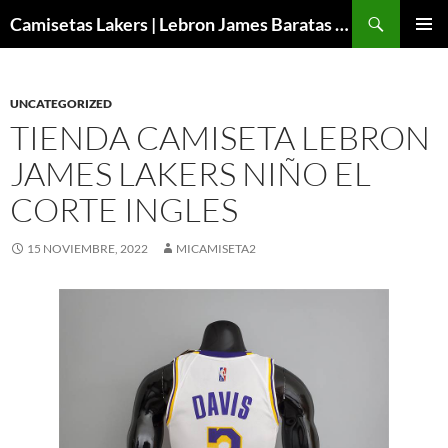
Buscar
Camisetas Lakers | Lebron James Baratas 2024 – Micamisetanba
SALTAR
MENÚ
AL
PRINCI
CONTENIDO
UNCATEGORIZED
TIENDA CAMISETA LEBRON
JAMES LAKERS NIÑO EL
CORTE INGLES
15 NOVIEMBRE, 2022
MICAMISETA2