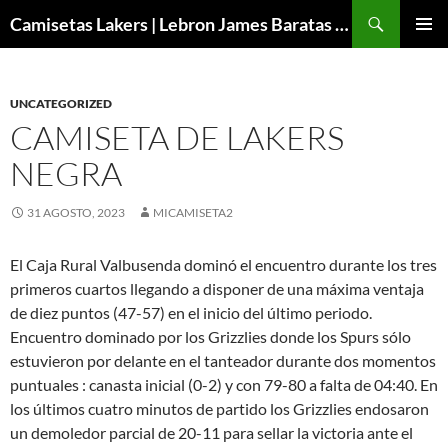
Buscar
Camisetas Lakers | Lebron James Baratas 2024 – Micamisetanba
SALTAR
MENÚ
AL
PRINCI
CONTENIDO
UNCATEGORIZED
CAMISETA DE LAKERS
NEGRA
31 AGOSTO, 2023
MICAMISETA2
El Caja Rural Valbusenda dominó el encuentro durante los tres
primeros cuartos llegando a disponer de una máxima ventaja
de diez puntos (47-57) en el inicio del último periodo.
Encuentro dominado por los Grizzlies donde los Spurs sólo
estuvieron por delante en el tanteador durante dos momentos
puntuales : canasta inicial (0-2) y con 79-80 a falta de 04:40. En
los últimos cuatro minutos de partido los Grizzlies endosaron
un demoledor parcial de 20-11 para sellar la victoria ante el