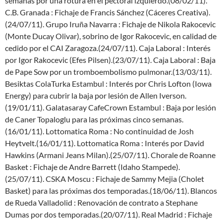
semanas por una rotura en el pectoral izquierdo.(08/02/11).
C.B. Granada : Fichaje de Francis Sánchez (Cáceres Creativa).
(24/07/11). Grupo Iruña Navarra : Fichaje de Nikola Rakocevic
(Monte Ducay Olivar), sobrino de Igor Rakocevic, en calidad de
cedido por el CAI Zaragoza.(24/07/11). Caja Laboral : Interés
por Igor Rakocevic (Efes Pilsen).(23/07/11). Caja Laboral : Baja
de Pape Sow por un tromboembolismo pulmonar.(13/03/11).
Besiktas ColaTurka Estambul : Interés por Chris Lofton (Iowa
Energy) para cubrir la baja por lesión de Allen Iverson.
(19/01/11). Galatasaray CafeCrown Estambul : Baja por lesión
de Caner Topaloglu para las próximas cinco semanas.
(16/01/11). Lottomatica Roma : No continuidad de Josh
Heytvelt.(16/01/11). Lottomatica Roma : Interés por David
Hawkins (Armani Jeans Milan).(25/07/11). Chorale de Roanne
Basket : Fichaje de Andre Barrett (Idaho Stampede).
(25/07/11). CSKA Moscu : Fichaje de Sammy Mejia (Cholet
Basket) para las próximas dos temporadas.(18/06/11). Blancos
de Rueda Valladolid : Renovación de contrato a Stephane
Dumas por dos temporadas.(20/07/11). Real Madrid : Fichaje