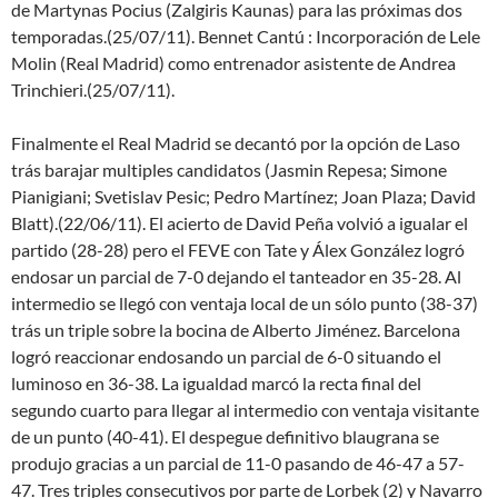
de Martynas Pocius (Zalgiris Kaunas) para las próximas dos
temporadas.(25/07/11). Bennet Cantú : Incorporación de Lele
Molin (Real Madrid) como entrenador asistente de Andrea
Trinchieri.(25/07/11).
Finalmente el Real Madrid se decantó por la opción de Laso
trás barajar multiples candidatos (Jasmin Repesa; Simone
Pianigiani; Svetislav Pesic; Pedro Martínez; Joan Plaza; David
Blatt).(22/06/11). El acierto de David Peña volvió a igualar el
partido (28-28) pero el FEVE con Tate y Álex González logró
endosar un parcial de 7-0 dejando el tanteador en 35-28. Al
intermedio se llegó con ventaja local de un sólo punto (38-37)
trás un triple sobre la bocina de Alberto Jiménez. Barcelona
logró reaccionar endosando un parcial de 6-0 situando el
luminoso en 36-38. La igualdad marcó la recta final del
segundo cuarto para llegar al intermedio con ventaja visitante
de un punto (40-41). El despegue definitivo blaugrana se
produjo gracias a un parcial de 11-0 pasando de 46-47 a 57-
47. Tres triples consecutivos por parte de Lorbek (2) y Navarro