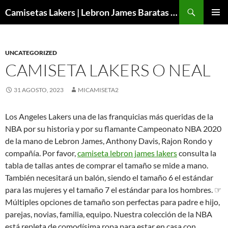
Buscar
Camisetas Lakers | Lebron James Baratas 2024 – Micamisetanba
SALTAR
MENÚ
AL
PRINCI
CONTENIDO
UNCATEGORIZED
CAMISETA LAKERS O NEAL
31 AGOSTO, 2023
MICAMISETA2
Los Angeles Lakers una de las franquicias más queridas de la
NBA por su historia y por su flamante Campeonato NBA 2020
de la mano de Lebron James, Anthony Davis, Rajon Rondo y
compañía. Por favor,
camiseta lebron james lakers
consulta la
tabla de tallas antes de comprar el tamaño se mide a mano.
También necesitará un balón, siendo el tamaño 6 el estándar
para las mujeres y el tamaño 7 el estándar para los hombres. ☞
Múltiples opciones de tamaño son perfectas para padre e hijo,
parejas, novias, familia, equipo. Nuestra colección de la NBA
está repleta de comodísima ropa para estar en casa con