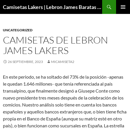
Buscar
Camisetas Lakers | Lebron James Baratas 2024 – Micamisetanba
SALTAR
MENÚ
AL
PRINCI
CONTENIDO
UNCATEGORIZED
CAMISETAS DE LEBRON
JAMES LAKERS
26 SEPTIEMBRE, 2023
MICAMISETA2
En este periodo, se ha soltado del 73% de la posición -apenas
le quedan 1.646 millones- que tenía referenciada al país
transalpino, que finalmente designó a Giusepe Conte como
nuevo presidente tres meses después de la celebración de los
comicios. Nuestro análisis solo tiene en cuenta los bancos
españoles y aquellos bancos extranjeros que, o bien tiene ficha
propia en el Banco de España (aunque su matriz esté en otro
país), o bien funcionan como sucursales en España. La estrella