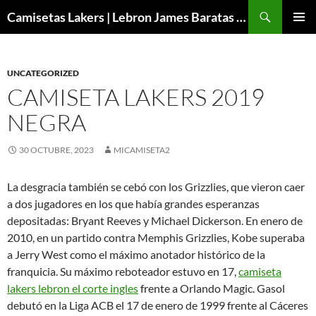
Buscar
Camisetas Lakers | Lebron James Baratas 2024 – Micamisetanba
SALTAR
MENÚ
AL
PRINCI
CONTENIDO
UNCATEGORIZED
CAMISETA LAKERS 2019
NEGRA
30 OCTUBRE, 2023
MICAMISETA2
La desgracia también se cebó con los Grizzlies, que vieron caer
a dos jugadores en los que había grandes esperanzas
depositadas: Bryant Reeves y Michael Dickerson. En enero de
2010, en un partido contra Memphis Grizzlies, Kobe superaba
a Jerry West como el máximo anotador histórico de la
franquicia. Su máximo reboteador estuvo en 17,
camiseta
lakers lebron el corte ingles
frente a Orlando Magic. Gasol
debutó en la Liga ACB el 17 de enero de 1999 frente al Cáceres