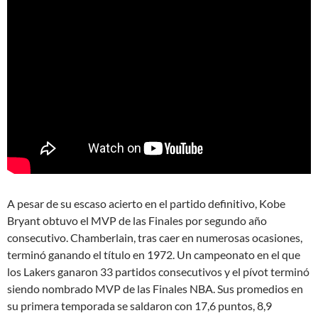
A pesar de su escaso acierto en el partido definitivo, Kobe
Bryant obtuvo el MVP de las Finales por segundo año
consecutivo. Chamberlain, tras caer en numerosas ocasiones,
terminó ganando el título en 1972. Un campeonato en el que
los Lakers ganaron 33 partidos consecutivos y el pívot terminó
siendo nombrado MVP de las Finales NBA. Sus promedios en
su primera temporada se saldaron con 17,6 puntos, 8,9