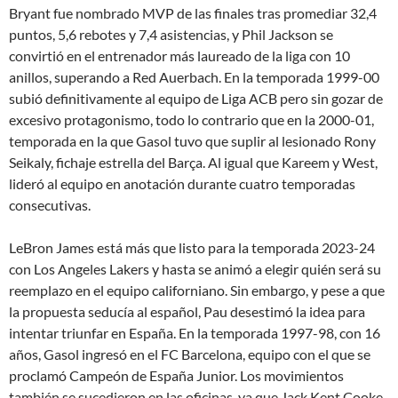
Bryant fue nombrado MVP de las finales tras promediar 32,4
puntos, 5,6 rebotes y 7,4 asistencias, y Phil Jackson se
convirtió en el entrenador más laureado de la liga con 10
anillos, superando a Red Auerbach. En la temporada 1999-00
subió definitivamente al equipo de Liga ACB pero sin gozar de
excesivo protagonismo, todo lo contrario que en la 2000-01,
temporada en la que Gasol tuvo que suplir al lesionado Rony
Seikaly, fichaje estrella del Barça. Al igual que Kareem y West,
lideró al equipo en anotación durante cuatro temporadas
consecutivas.
LeBron James está más que listo para la temporada 2023-24
con Los Angeles Lakers y hasta se animó a elegir quién será su
reemplazo en el equipo californiano. Sin embargo, y pese a que
la propuesta seducía al español, Pau desestimó la idea para
intentar triunfar en España. En la temporada 1997-98, con 16
años, Gasol ingresó en el FC Barcelona, equipo con el que se
proclamó Campeón de España Junior. Los movimientos
también se sucedieron en las oficinas, ya que Jack Kent Cooke