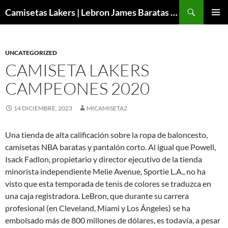
Buscar
Camisetas Lakers | Lebron James Baratas 2024 – Micamisetanba
SALTAR
MENÚ
AL
PRINCI
CONTENIDO
UNCATEGORIZED
CAMISETA LAKERS
CAMPEONES 2020
14 DICIEMBRE, 2023
MICAMISETA2
Una tienda de alta calificación sobre la ropa de baloncesto,
camisetas NBA baratas y pantalón corto. Al igual que Powell,
Isack Fadlon, propietario y director ejecutivo de la tienda
minorista independiente Melie Avenue, Sportie L.A., no ha
visto que esta temporada de tenis de colores se traduzca en
una caja registradora. LeBron, que durante su carrera
profesional (en Cleveland, Miami y Los Ángeles) se ha
embolsado más de 800 millones de dólares, es todavía, a pesar