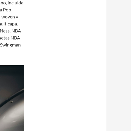
no, incluida
 a Pop!
n woven y
ulticapa.
 Ness. NBA
isetas NBA
A Swingman