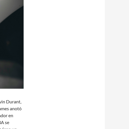
evin Durant,
James anotó
ador en
BA se