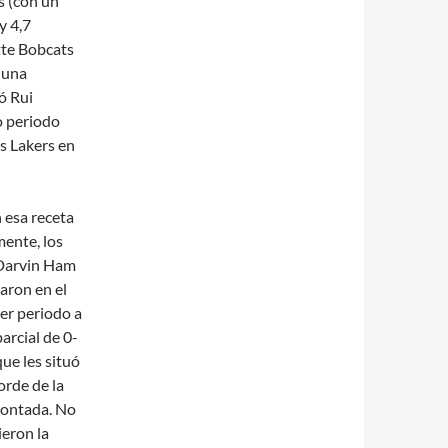
s (con un
y 4,7
tte Bobcats
 una
ó Rui
o periodo
s Lakers en
 esa receta
mente, los
Darvin Ham
aron en el
cer periodo a
arcial de 0-
ue les situó
orde de la
ontada. No
ieron la