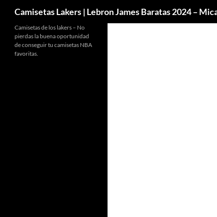
Buscar
Camisetas Lakers | Lebron James Baratas 2024 – Mi
Camisetas de los lakers – No
pierdas la buena oportunidad
de conseguir tu camisetas NBA
favoritas.