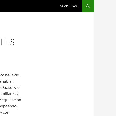
SALTAR AL CONTENIDO
SAMPLE PAGE
LES
co baile de
e habían
ue Gasol vio
amiliares y
y equipación
opopeando,
 y con