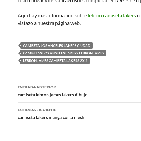
cuarto lugar y los Chicago Bulls completan el TOP-5 de e
Aquí hay más información sobre
lebron camiseta lakers
ec
vistazo a nuestra página web.
CAMISETA LOS ANGELES LAKERS CIUDAD
CAMISETAS LOS ANGELES LAKERS LEBRON JAMES
LEBRON JAMES CAMISETA LAKERS 2019
Navegación
ENTRADA ANTERIOR
de
camiseta lebron james lakers dibujo
entradas
ENTRADA SIGUIENTE
camiseta lakers manga corta mesh