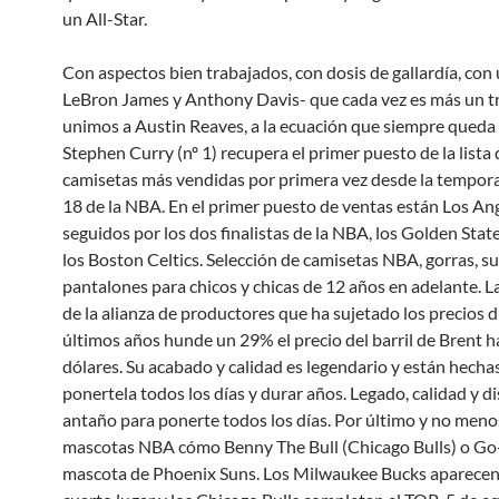
un All-Star.
Con aspectos bien trabajados, con dosis de gallardía, con 
LeBron James y Anthony Davis- que cada vez es más un tr
unimos a Austin Reaves, a la ecuación que siempre queda 
Stephen Curry (nº 1) recupera el primer puesto de la lista 
camisetas más vendidas por primera vez desde la tempor
18 de la NBA. En el primer puesto de ventas están Los Ang
seguidos por los dos finalistas de la NBA, los Golden Stat
los Boston Celtics. Selección de camisetas NBA, gorras, s
pantalones para chicos y chicas de 12 años en adelante. L
de la alianza de productores que ha sujetado los precios 
últimos años hunde un 29% el precio del barril de Brent h
dólares. Su acabado y calidad es legendario y están hecha
ponertela todos los días y durar años. Legado, calidad y 
antaño para ponerte todos los días. Por último y no men
mascotas NBA cómo Benny The Bull (Chicago Bulls) o Go-
mascota de Phoenix Suns. Los Milwaukee Bucks aparecen 