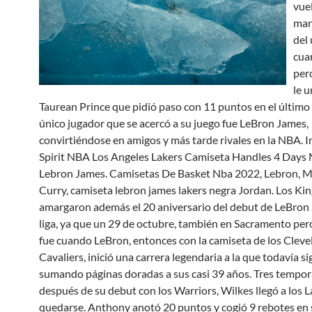
vuel
mar
del
cua
per
le u
Taurean Prince que pidió paso con 11 puntos en el último 
único jugador que se acercó a su juego fue LeBron James,
convirtiéndose en amigos y más tarde rivales en la NBA. I
Spirit NBA Los Angeles Lakers Camiseta Handles 4 Days
Lebron James. Camisetas De Basket Nba 2022, Lebron, M
Curry, camiseta lebron james lakers negra Jordan. Los Ki
amargaron además el 20 aniversario del debut de LeBron 
liga, ya que un 29 de octubre, también en Sacramento per
fue cuando LeBron, entonces con la camiseta de los Cleve
Cavaliers, inició una carrera legendaria a la que todavía s
sumando páginas doradas a sus casi 39 años. Tres tempo
después de su debut con los Warriors, Wilkes llegó a los 
quedarse. Anthony anotó 20 puntos y cogió 9 rebotes en 