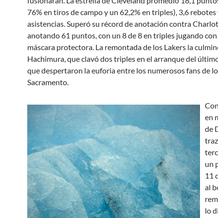
fusionaran. La estrella de Cleveland promedió 18,1 punto
76% en tiros de campo y un 62,2% en triples), 3,6 rebotes 
asistencias. Superó su récord de anotación contra Charlo
anotando 61 puntos, con un 8 de 8 en triples jugando con
máscara protectora. La remontada de los Lakers la culmin
Hachimura, que clavó dos triples en el arranque del últim
que despertaron la euforia entre los numerosos fans de lo
Sacramento.
Con
en 
de 
traz
ter
un p
11 q
al b
rem
lo d