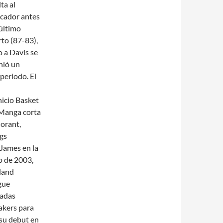
ta al
cador antes
 último
rto (87-83),
o a Davis se
nió un
periodo. El
nicio Basket
 Manga corta
orant,
ngs
James en la
o de 2003,
land
igue
radas
Lakers para
su debut en