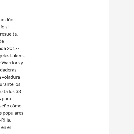
un dúo -
ío si
resuelta.
de
ada 2017-
eles Lakers,
e Warriors y
udaderas,
a voladura
durante los
asta los 33
s para
diseño cómo
os populares
Rilla,
en el