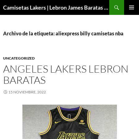
Buscar
Camisetas Lakers | Lebron James Baratas 2024 – Micamisetanba
SALTAR
MENÚ
AL
PRINCI
CONTENIDO
Archivo de la etiqueta: aliexpress billy camisetas nba
UNCATEGORIZED
ANGELES LAKERS LEBRON
BARATAS
15 NOVIEMBRE, 2022