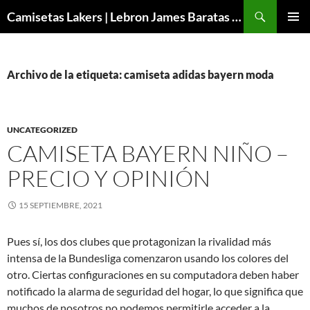
Buscar
Camisetas Lakers | Lebron James Baratas 2024 – Micamisetanba
SALTAR
MENÚ
AL
PRINCI
CONTENIDO
Archivo de la etiqueta: camiseta adidas bayern moda
UNCATEGORIZED
CAMISETA BAYERN NIÑO –
PRECIO Y OPINIÓN
15 SEPTIEMBRE, 2021
Pues sí, los dos clubes que protagonizan la rivalidad más
intensa de la Bundesliga comenzaron usando los colores del
otro. Ciertas configuraciones en su computadora deben haber
notificado la alarma de seguridad del hogar, lo que significa que
muchos de nosotros no podemos permitirle acceder a la