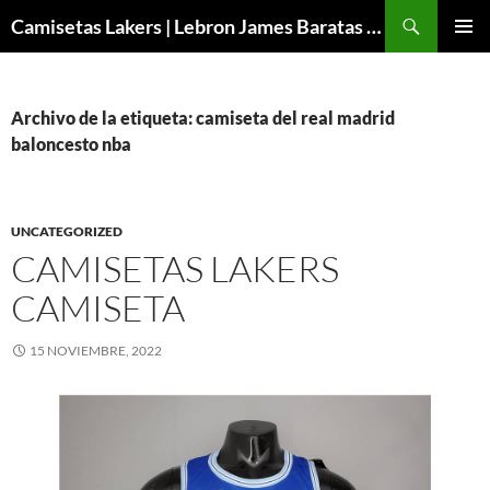
Buscar
Camisetas Lakers | Lebron James Baratas 2024 – Micamisetanba
SALTAR
MENÚ
AL
PRINCI
CONTENIDO
Archivo de la etiqueta: camiseta del real madrid
baloncesto nba
UNCATEGORIZED
CAMISETAS LAKERS
CAMISETA
15 NOVIEMBRE, 2022