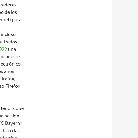
pradores
po de los
ernet) para
 incluso
alizados.
2022
una
vocar este
lectrónico
os años
irefox,
o Firefox
 tendrá que
ue ha sido
 FC Bayern»
ada en las
obre los