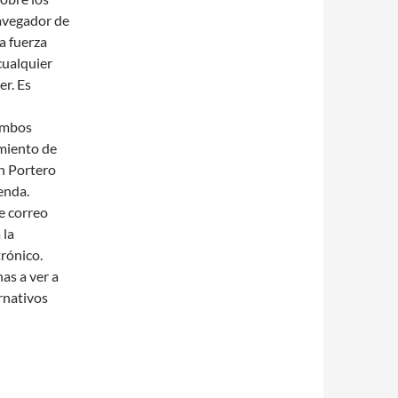
navegador de
a fuerza
cualquier
r. Es
 ambos
imiento de
h Portero
enda.
e correo
 la
rónico.
as a ver a
rnativos