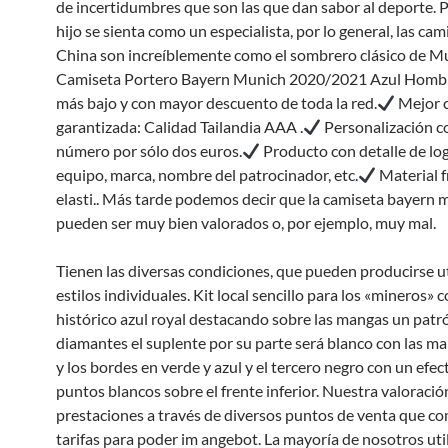
de incertidumbres que son las que dan sabor al deporte. 
hijo se sienta como un especialista, por lo general, las cam
China son increíblemente como el sombrero clásico de M
Camiseta Portero Bayern Munich 2020/2021 Azul Homb
más bajo y con mayor descuento de toda la red.
Mejor c
garantizada: Calidad Tailandia AAA .
Personalización c
número por sólo dos euros.
Producto con detalle de lo
equipo, marca, nombre del patrocinador, etc.
Material f
elasti.. Más tarde podemos decir que la camiseta bayern 
pueden ser muy bien valorados o, por ejemplo, muy mal.
Tienen las diversas condiciones, que pueden producirse ut
estilos individuales. Kit local sencillo para los «mineros» c
histórico azul royal destacando sobre las mangas un patr
diamantes el suplente por su parte será blanco con las ma
y los bordes en verde y azul y el tercero negro con un efec
puntos blancos sobre el frente inferior. Nuestra valoració
prestaciones a través de diversos puntos de venta que 
tarifas para poder im angebot. La mayoría de nosotros uti