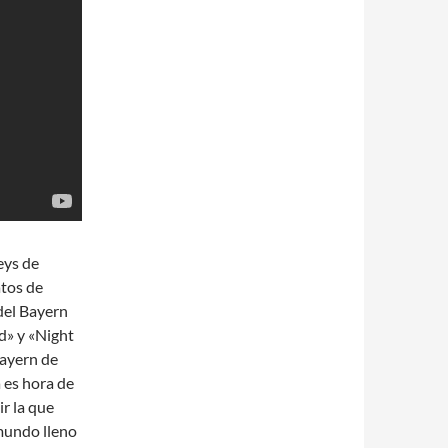
eys de
atos de
del Bayern
d» y «Night
Bayern de
 es hora de
ir la que
 mundo lleno