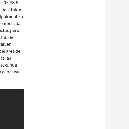
os 35,98 €
 Decathlon,
ncipalmente a
a temporada.
victos pero
club de
as, en
el área de
as las
a segunda
 o incluso