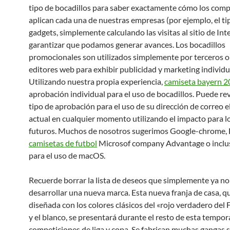
tipo de bocadillos para saber exactamente cómo los com
aplican cada una de nuestras empresas (por ejemplo, el ti
gadgets, simplemente calculando las visitas al sitio de Int
garantizar que podamos generar avances. Los bocadillos
promocionales son utilizados simplemente por terceros o
editores web para exhibir publicidad y marketing individu
Utilizando nuestra propia experiencia,
camiseta bayern 
aprobación individual para el uso de bocadillos. Puede re
tipo de aprobación para el uso de su dirección de correo e
actual en cualquier momento utilizando el impacto para l
futuros. Muchos de nosotros sugerimos Google-chrome, F
camisetas de futbol
Microsof company Advantage o inclus
para el uso de macOS.
Recuerde borrar la lista de deseos que simplemente ya no
desarrollar una nueva marca. Esta nueva franja de casa, q
diseñada con los colores clásicos del «rojo verdadero del
y el blanco, se presentará durante el resto de esta tempor
competiciones de liga y copa. Se fabrican muchas gangas s