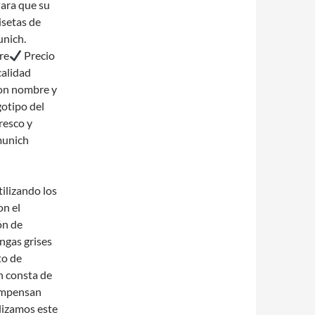
Para que su
isetas de
unich.
re
Precio
alidad
on nombre y
gotipo del
resco y
munich
ilizando los
on el
ón de
ngas grises
to de
n consta de
compensan
lizamos este