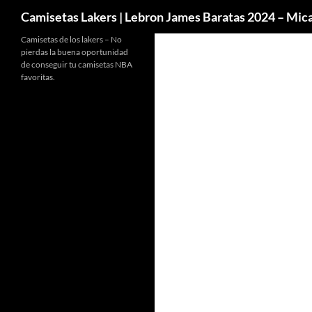
Buscar
Camisetas Lakers | Lebron James Baratas 2024 – Mi
Camisetas de los lakers – No
pierdas la buena oportunidad
de conseguir tu camisetas NBA
favoritas.