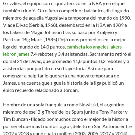
Grizzlies, el equipo con el que aterrizó en la NBA y en el que
también triunfó. Otro fiero competidor balcánico, distinguido
miembro de aquella Yugoslavia campeona del mundo de 1990.
Vlade Divac (Serbia, 1968), desembarcó en la NBA en 1989 a
los Lakers de Magic Johnson tras su paso por Kraljevo y
Partizan. ‘Big Marc’ (1985) Dejó unos promedios en la mejor
liga del mundo de 14,0 puntos,
camiseta los angeles lakers
lebron james
7,4 rebotes y 3,4 asistencias. Sacramento retiró el
dorsal 21 de Divac, que promedió 11,8 puntos, 8,2 rebotes y 3
asistencias por partido en su trayectoria. Así que para
comenzar a palpitar lo que será una nueva temporada de
James, una cuenta que sigue la historia de la liga publicó un
épico recuerdo relacionado a Jordan.
Hombre de una sola franquicia como Nowitzki, el argentino,
miembro de ese ‘Big Three’ de los Spurs junto a Tony Parker y
Tim Duncan -tildado por muchos como el mejor de la historia
por ser el que más triunfos logró-, deleitó en San Antonio entre
2002 y 2018 y ganó cuatro anillos (2003, 2005, 2007 y 2014).