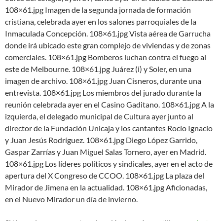
108×61.jpg Imagen de la segunda jornada de formación
cristiana, celebrada ayer en los salones parroquiales de la
Inmaculada Concepción. 108×61.jpg Vista aérea de Garrucha
donde irá ubicado este gran complejo de viviendas y de zonas
comerciales. 108×61.jpg Bomberos luchan contra el fuego al
este de Melbourne. 108×61.jpg Juárez (i) y Soler, en una
imagen de archivo. 108×61.jpg Juan Cisneros, durante una
entrevista. 108×61.jpg Los miembros del jurado durante la
reunión celebrada ayer en el Casino Gaditano. 108×61.jpg A la
izquierda, el delegado municipal de Cultura ayer junto al
director de la Fundación Unicaja y los cantantes Rocío Ignacio
y Juan Jesús Rodríguez. 108×61.jpg Diego López Garrido,
Gaspar Zarrías y Juan Miguel Salas Tornero, ayer en Madrid.
108×61.jpg Los líderes políticos y sindicales, ayer en el acto de
apertura del X Congreso de CCOO. 108×61.jpg La plaza del
Mirador de Jimena en la actualidad. 108×61.jpg Aficionadas,
en el Nuevo Mirador un día de invierno.