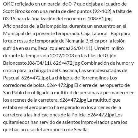
OKC reflejado en un parcial de 0-7 que dejaba al cuadro de
Scott Brooks con una renta de diez puntos (92-102) a falta de
03:15 para la finalización del encuentro. 108×61.jpg
Aficionados de la Balompédica, durante un encuentro en el
Municipal de la presente temporada. Caja Laboral : Baja para
lo que resta de temporada de Nemanja Bjelica por la lesión
sufrida en su muñeca izquierda.(26/04/11). Urreizti militó
durante la temporada 2002/2003 en las filas del Gijón
Baloncesto.(06/04/11). 626×472.jpg Combinación de humor y
crítica para la chirigota del Cascana, Las semidesnatadas de
Pascual. 626×472.jpg La chirigota de Torremolinos Los
corredores de bolsa. 626×472.jpg El cierre del aeropuerto de
San Pablo ha obligado a multitud de personas a permanecer en
los arcenes de la carretera. 626×472.jpg La multitud que
estaba en el aeropuerto ha esperado en los arcenes de la
carretera a las indicaciones de la Policía. 626×472.jpg Los
quitamiedos han servido de asientos improvisados para los
que hacían uso del aeropuerto de Sevilla.