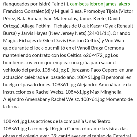
flanqueados por Isidré Fainé (i),
camiseta lebron james lakers
Francisco González (d) y Miguel Blesa. Promobys Tijola (Victor
Pérez; Rafa Rufian; Iván Matemalas; James Keefe; David
Ortega). Aliaga Petkim : Fichajes de Ukuk Kacar (Oyak Renault
Bursa) y Jarvis Hayes (New Jersey Nets).(24/01/11). Orlando
Magic : Fichajes de Glen Davis (Boston Celtics) y Von Wafer
que durante el lock-out militó en el Vanoli Braga Cremona
manteniendo contrato con los Celtics. 626×472.jpg Los
bomberos tuvieron que emplear una grúa para sacar el
vehículo del patio. 108×61.jpg El jerezano Paco Cepero, en una
actuación celebrada el pasado año. 108×61.jpg El personal, en
huelga el pasado lunes. 108×61.jpg Alejandro Amenábar le da
instrucciones a Rachel Weisz. 108×61.jpg Max Minghella,
Alejandro Amenábar y Rachel Weisz. 108×61.jpg Momento de
la firma.
108×61.jpg Las actrices de la compañía Unas Teatro.
108×61.jpg La concejal Regina Cuenca durante la visita a las
obras del colegio, ayer. 39; cantó ayer en el tablao de Catedral.