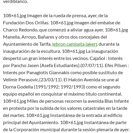
verdiblanco.
108×61.jpg Imagen de la rueda de prensa, ayer, de la
Fundación Dos Orillas. 108×61.jpg Imagen del embalse de
Charco Redondo, que comenzó a aliviar agua ayer. 108×61.jpg
Manella, Arroyo, Bañares y otros dos concejales del
Ayuntamiento de Tarifa,
lebron camiseta lakers
durante la
inauguración de la escultura. 108×61.jpg La inauguración
despertó un gran interés entre los vecinos. CajaSol : Interés
por Pancho Jasen (Asefa Estudiantes).(07/07/11). Efes Pilsen :
Interés por Panagiotis Giannakis como posible sustituto de
Velimir Perasovic.(23/03/11). El Halcón Avenida se une al
Dorna Godella (1991/1992; 1992/1993) como el segundo
equipo español en conquistar el máximo título continental.
108×61.jpg Miles de personas recorren la avenida Blas Infante
en protesta por la subida de los valores catastrales en la tarde
del martes. 108×61.jpg Instantánea de la entrada al edificio
principal del Ayuntamiento. 108×61.jpg Instantánea de parte
de la Corporación municipal durante la sesión plenaria de ayer.