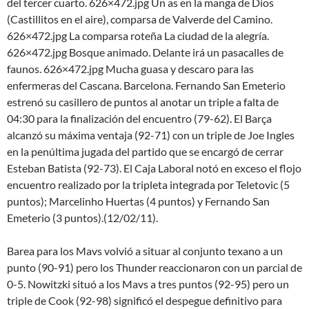
del tercer cuarto. 626×472.jpg Un as en la manga de Dios
(Castillitos en el aire), comparsa de Valverde del Camino.
626×472.jpg La comparsa roteña La ciudad de la alegría.
626×472.jpg Bosque animado. Delante irá un pasacalles de
faunos. 626×472.jpg Mucha guasa y descaro para las
enfermeras del Cascana. Barcelona. Fernando San Emeterio
estrenó su casillero de puntos al anotar un triple a falta de
04:30 para la finalización del encuentro (79-62). El Barça
alcanzó su máxima ventaja (92-71) con un triple de Joe Ingles
en la penúltima jugada del partido que se encargó de cerrar
Esteban Batista (92-73). El Caja Laboral notó en exceso el flojo
encuentro realizado por la tripleta integrada por Teletovic (5
puntos); Marcelinho Huertas (4 puntos) y Fernando San
Emeterio (3 puntos).(12/02/11).
Barea para los Mavs volvió a situar al conjunto texano a un
punto (90-91) pero los Thunder reaccionaron con un parcial de
0-5. Nowitzki situó a los Mavs a tres puntos (92-95) pero un
triple de Cook (92-98) significó el despegue definitivo para