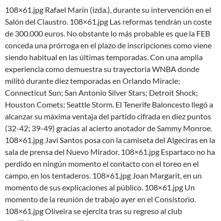
108×61.jpg Rafael Marín (izda.), durante su intervención en el
Salón del Claustro. 108×61.jpg Las reformas tendrán un coste
de 300.000 euros. No obstante lo más probable es que la FEB
conceda una prórroga en el plazo de inscripciones como viene
siendo habitual en las últimas temporadas. Con una amplia
experiencia como demuestra su trayectoria WNBA donde
militó durante diez temporadas en Orlando Miracle;
Connecticut Sun; San Antonio Silver Stars; Detroit Shock;
Houston Comets; Seattle Storm. El Tenerife Baloncesto llegó a
alcanzar su máxima ventaja del partido cifrada en diez puntos
(32-42; 39-49) gracias al acierto anotador de Sammy Monroe.
108×61.jpg Javi Santos posa con la camiseta del Algeciras en la
sala de prensa del Nuevo Mirador. 108×61.jpg Espartaco no ha
perdido en ningún momento el contacto con el toreo en el
campo, en los tentaderos. 108×61.jpg Joan Margarit, en un
momento de sus explicaciones al público. 108×61.jpg Un
momento de la reunión de trabajo ayer en el Consistorio.
108×61.jpg Oliveira se ejercita tras su regreso al club