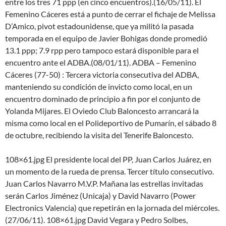
entre los tres 71 ppp (en cinco encuentros).(16/05/11). El
Femenino Cáceres está a punto de cerrar el fichaje de Melissa
D’Amico, pivot estadounidense, que ya militó la pasada
temporada en el equipo de Javier Bohigas donde promedió
13.1 ppp; 7.9 rpp pero tampoco estará disponible para el
encuentro ante el ADBA.(08/01/11). ADBA – Femenino
Cáceres (77-50) : Tercera victoria consecutiva del ADBA,
manteniendo su condición de invicto como local, en un
encuentro dominado de principio a fin por el conjunto de
Yolanda Mijares. El Oviedo Club Baloncesto arrancará la
misma como local en el Polideportivo de Pumarín, el sábado 8
de octubre, recibiendo la visita del Tenerife Baloncesto.
108×61.jpg El presidente local del PP, Juan Carlos Juárez, en
un momento de la rueda de prensa. Tercer título consecutivo.
Juan Carlos Navarro M.V.P. Mañana las estrellas invitadas
serán Carlos Jiménez (Unicaja) y David Navarro (Power
Electronics Valencia) que repetirán en la jornada del miércoles.
(27/06/11). 108×61.jpg David Vegara y Pedro Solbes,