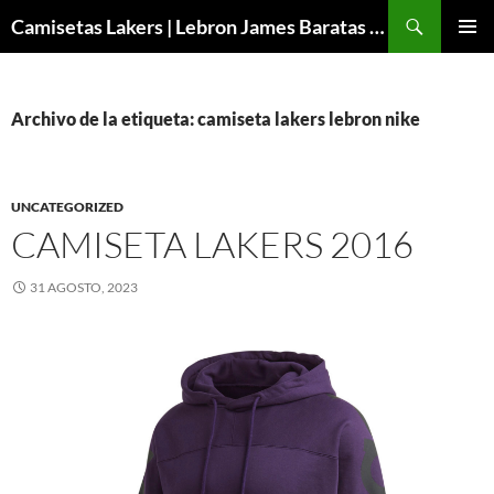
Buscar
Camisetas Lakers | Lebron James Baratas 2024 – Micamisetanba
SALTAR
MENÚ
AL
PRINCI
CONTENIDO
Archivo de la etiqueta: camiseta lakers lebron nike
UNCATEGORIZED
CAMISETA LAKERS 2016
31 AGOSTO, 2023