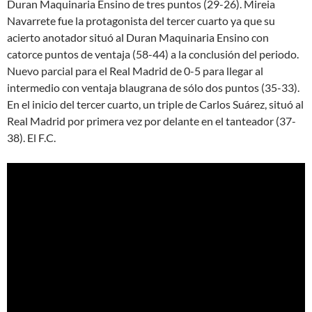
Duran Maquinaria Ensino de tres puntos (29-26). Mireia
Navarrete fue la protagonista del tercer cuarto ya que su
acierto anotador situó al Duran Maquinaria Ensino con
catorce puntos de ventaja (58-44) a la conclusión del periodo.
Nuevo parcial para el Real Madrid de 0-5 para llegar al
intermedio con ventaja blaugrana de sólo dos puntos (35-33).
En el inicio del tercer cuarto, un triple de Carlos Suárez, situó al
Real Madrid por primera vez por delante en el tanteador (37-
38). El F.C.