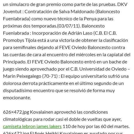
un simulacro de gran premio como parte de las pruebas. DKV
Joventut : Contratación de Salva Maldonado (Baloncesto
Fuenlabrada) como nuevo técnico de la Penya para las
próximas dos temporadas.(03/07/11). Baloncesto
Fuenlabrada : Incorporación de Adrián Laso (C.B. El C.B.
Promobys Tijola está a una victoria de obtener la clasificación
para semifinales dejando al FEVE Oviedo Baloncesto contra
las cuerdas de cara al encuentro del miércoles en la capiatal del
Principado. El FEVE Oviedo Baloncesto entró en un bache de
juego siendo aprovechado por el C.B. Universidad de Oviedo –
Marin Peixegalego (70-71) : El equipo universitario sufrió una
dolorosa derrota prácticamente en el último segundo de un
disputadísimo encuentro que se resolvió de forma muy
emocionante.
626×472.jpg Kovalainen aprovechó las condiciones
climatológicas para rodar casi el doble de vueltas que ayer,
camiseta lebron james lakers
110 de hoy por las 60 del martes.
626×472.jpg El finés Heikki Kovalainen es ayudado por sus