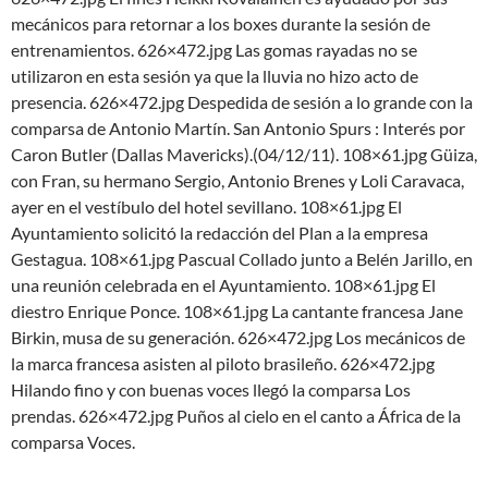
mecánicos para retornar a los boxes durante la sesión de
entrenamientos. 626×472.jpg Las gomas rayadas no se
utilizaron en esta sesión ya que la lluvia no hizo acto de
presencia. 626×472.jpg Despedida de sesión a lo grande con la
comparsa de Antonio Martín. San Antonio Spurs : Interés por
Caron Butler (Dallas Mavericks).(04/12/11). 108×61.jpg Güiza,
con Fran, su hermano Sergio, Antonio Brenes y Loli Caravaca,
ayer en el vestíbulo del hotel sevillano. 108×61.jpg El
Ayuntamiento solicitó la redacción del Plan a la empresa
Gestagua. 108×61.jpg Pascual Collado junto a Belén Jarillo, en
una reunión celebrada en el Ayuntamiento. 108×61.jpg El
diestro Enrique Ponce. 108×61.jpg La cantante francesa Jane
Birkin, musa de su generación. 626×472.jpg Los mecánicos de
la marca francesa asisten al piloto brasileño. 626×472.jpg
Hilando fino y con buenas voces llegó la comparsa Los
prendas. 626×472.jpg Puños al cielo en el canto a África de la
comparsa Voces.