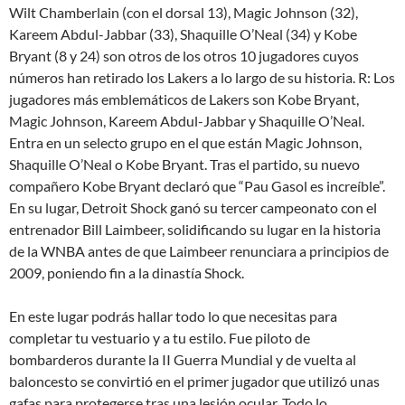
Wilt Chamberlain (con el dorsal 13), Magic Johnson (32),
Kareem Abdul-Jabbar (33), Shaquille O’Neal (34) y Kobe
Bryant (8 y 24) son otros de los otros 10 jugadores cuyos
números han retirado los Lakers a lo largo de su historia. R: Los
jugadores más emblemáticos de Lakers son Kobe Bryant,
Magic Johnson, Kareem Abdul-Jabbar y Shaquille O’Neal.
Entra en un selecto grupo en el que están Magic Johnson,
Shaquille O’Neal o Kobe Bryant. Tras el partido, su nuevo
compañero Kobe Bryant declaró que “Pau Gasol es increíble”.
En su lugar, Detroit Shock ganó su tercer campeonato con el
entrenador Bill Laimbeer, solidificando su lugar en la historia
de la WNBA antes de que Laimbeer renunciara a principios de
2009, poniendo fin a la dinastía Shock.
En este lugar podrás hallar todo lo que necesitas para
completar tu vestuario y a tu estilo. Fue piloto de
bombarderos durante la II Guerra Mundial y de vuelta al
baloncesto se convirtió en el primer jugador que utilizó unas
gafas para protegerse tras una lesión ocular. Todo lo