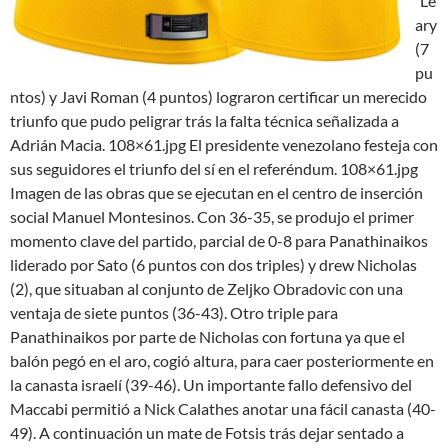
´Le
ary
(7
pu
ntos) y Javi Roman (4 puntos) lograron certificar un merecido
triunfo que pudo peligrar trás la falta técnica señalizada a
Adrián Macia. 108×61.jpg El presidente venezolano festeja con
sus seguidores el triunfo del sí en el referéndum. 108×61.jpg
Imagen de las obras que se ejecutan en el centro de inserción
social Manuel Montesinos. Con 36-35, se produjo el primer
momento clave del partido, parcial de 0-8 para Panathinaikos
liderado por Sato (6 puntos con dos triples) y drew Nicholas
(2), que situaban al conjunto de Zeljko Obradovic con una
ventaja de siete puntos (36-43). Otro triple para
Panathinaikos por parte de Nicholas con fortuna ya que el
balón pegó en el aro, cogió altura, para caer posteriormente en
la canasta israelí (39-46). Un importante fallo defensivo del
Maccabi permitió a Nick Calathes anotar una fácil canasta (40-
49). A continuación un mate de Fotsis trás dejar sentado a