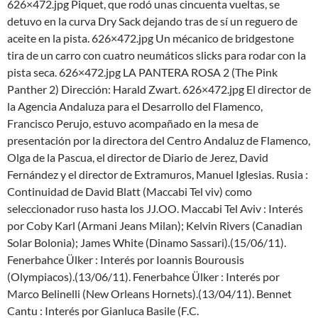
626×472.jpg Piquet, que rodó unas cincuenta vueltas, se
detuvo en la curva Dry Sack dejando tras de sí un reguero de
aceite en la pista. 626×472.jpg Un mécanico de bridgestone
tira de un carro con cuatro neumáticos slicks para rodar con la
pista seca. 626×472.jpg LA PANTERA ROSA 2 (The Pink
Panther 2) Dirección: Harald Zwart. 626×472.jpg El director de
la Agencia Andaluza para el Desarrollo del Flamenco,
Francisco Perujo, estuvo acompañado en la mesa de
presentación por la directora del Centro Andaluz de Flamenco,
Olga de la Pascua, el director de Diario de Jerez, David
Fernández y el director de Extramuros, Manuel Iglesias. Rusia :
Continuidad de David Blatt (Maccabi Tel viv) como
seleccionador ruso hasta los JJ.OO. Maccabi Tel Aviv : Interés
por Coby Karl (Armani Jeans Milan); Kelvin Rivers (Canadian
Solar Bolonia); James White (Dinamo Sassari).(15/06/11).
Fenerbahce Ülker : Interés por Ioannis Bourousis
(Olympiacos).(13/06/11). Fenerbahce Ülker : Interés por
Marco Belinelli (New Orleans Hornets).(13/04/11). Bennet
Cantu : Interés por Gianluca Basile (F.C.