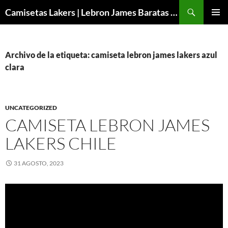
Buscar
Camisetas Lakers | Lebron James Baratas 2024 – Micamisetanba
SALTAR
MENÚ
AL
PRINCI
CONTENIDO
Archivo de la etiqueta: camiseta lebron james lakers azul
clara
UNCATEGORIZED
CAMISETA LEBRON JAMES
LAKERS CHILE
31 AGOSTO, 2023