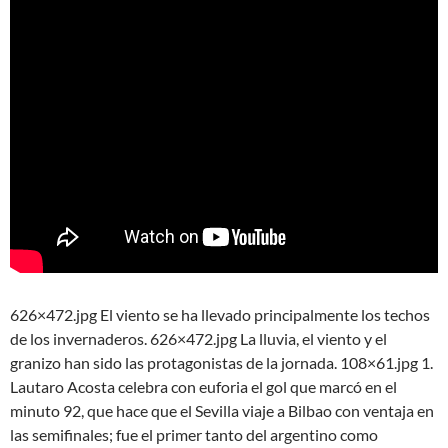
626×472.jpg El viento se ha llevado principalmente los techos
de los invernaderos. 626×472.jpg La lluvia, el viento y el
granizo han sido las protagonistas de la jornada. 108×61.jpg 1.
Lautaro Acosta celebra con euforia el gol que marcó en el
minuto 92, que hace que el Sevilla viaje a Bilbao con ventaja en
las semifinales; fue el primer tanto del argentino como