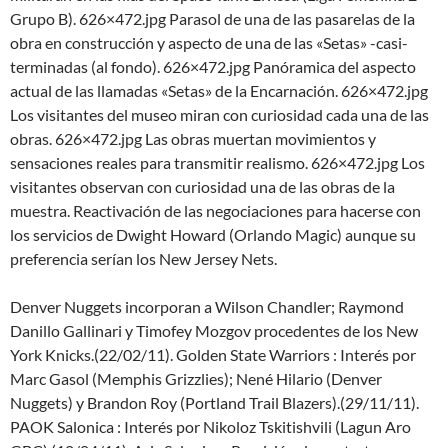
Grupo B). 626×472.jpg Parasol de una de las pasarelas de la
obra en construcción y aspecto de una de las «Setas» -casi-
terminadas (al fondo). 626×472.jpg Panóramica del aspecto
actual de las llamadas «Setas» de la Encarnación. 626×472.jpg
Los visitantes del museo miran con curiosidad cada una de las
obras. 626×472.jpg Las obras muertan movimientos y
sensaciones reales para transmitir realismo. 626×472.jpg Los
visitantes observan con curiosidad una de las obras de la
muestra. Reactivación de las negociaciones para hacerse con
los servicios de Dwight Howard (Orlando Magic) aunque su
preferencia serían los New Jersey Nets.
Denver Nuggets incorporan a Wilson Chandler; Raymond
Danillo Gallinari y Timofey Mozgov procedentes de los New
York Knicks.(22/02/11). Golden State Warriors : Interés por
Marc Gasol (Memphis Grizzlies); Nené Hilario (Denver
Nuggets) y Brandon Roy (Portland Trail Blazers).(29/11/11).
PAOK Salonica : Interés por Nikoloz Tskitishvili (Lagun Aro