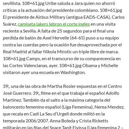
sevillista. 108×61.jpg Uribe saluda a Jara quien no ahorró
críticas a la actuación del presidente colombiano. 108×61.jpg
El presidente de Airbus Military (antigua EADS-CASA), Carlos
Suárez,
camiseta lakers lebron el corte ingles
en una visita
reciente a Sevilla. A falta de 25 segundos para el final una
perdida de balón de Axel Hervelle (64-65) puso a su equipo
contra las cuerdas pero la ocasión fue desaprovechada por el
Real Madrid al fallar Nikola Mirotic un triple libre de marca.
108×61.jpg Camps, en el transcurso de su comparecencia en
las Cortes Valencianas, ayer. 108×61.jpg Obama y Michelle
visitaron ayer una escuela en Washington.
39;, una de las obra de Martha Rosler expuestas en el Centro
José Guerrero. 39;, filme en el que trabaja el español Adolfo
Martínez. También da el salto a la máxima categoria del
baloncesto femenino español (Liga Femenina), Nerea Mendez,
que recala en Cadi La Seu d’Urgell donde militó en la
temporada 2006/2007. Anna Boleda y Crista Ricketts
militarán en las filas del Space Tanit Eivissa (Liga Femenina 2 –