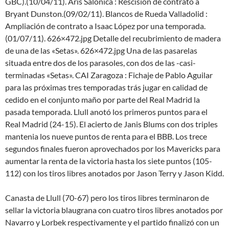
GBC).(10/04/11). Aris Salonica : Rescisión de contrato a
Bryant Dunston.(09/02/11). Blancos de Rueda Valladolid :
Ampliación de contrato a Isaac López por una temporada.
(01/07/11). 626×472.jpg Detalle del recubrimiento de madera
de una de las «Setas». 626×472.jpg Una de las pasarelas
situada entre dos de los parasoles, con dos de las -casi-
terminadas «Setas». CAI Zaragoza : Fichaje de Pablo Aguilar
para las próximas tres temporadas trás jugar en calidad de
cedido en el conjunto maño por parte del Real Madrid la
pasada temporada. Llull anotó los primeros puntos para el
Real Madrid (24-15). El acierto de Janis Blums con dos triples
mantenia los nueve puntos de renta para el BBB. Los trece
segundos finales fueron aprovechados por los Mavericks para
aumentar la renta de la victoria hasta los siete puntos (105-
112) con los tiros libres anotados por Jason Terry y Jason Kidd.
Canasta de Llull (70-67) pero los tiros libres terminaron de
sellar la victoria blaugrana con cuatro tiros libres anotados por
Navarro y Lorbek respectivamente y el partido finalizó con un