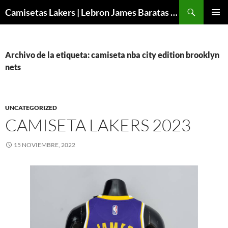
Buscar
Camisetas Lakers | Lebron James Baratas 2024 – Micamisetanba
SALTAR
MENÚ
AL
PRINCI
CONTENIDO
Archivo de la etiqueta: camiseta nba city edition brooklyn
nets
UNCATEGORIZED
CAMISETA LAKERS 2023
15 NOVIEMBRE, 2022