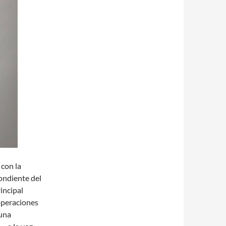
con la
ondiente del
incipal
 operaciones
 una