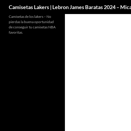
Buscar
Camisetas Lakers | Lebron James Baratas 2024 – Mi
Camisetas de los lakers – No
pierdas la buena oportunidad
de conseguir tu camisetas NBA
favoritas.