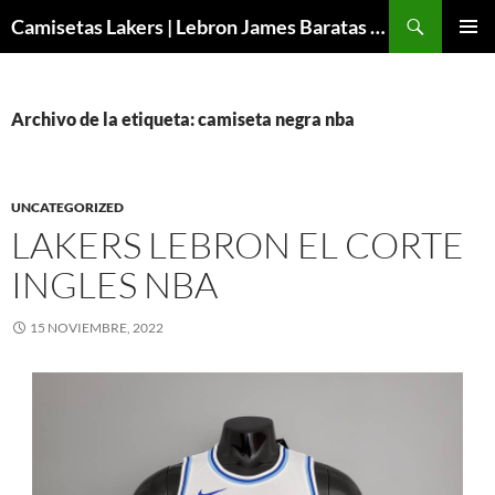
Buscar
Camisetas Lakers | Lebron James Baratas 2024 – Micamisetanba
SALTAR
MENÚ
AL
PRINCI
CONTENIDO
Archivo de la etiqueta: camiseta negra nba
UNCATEGORIZED
LAKERS LEBRON EL CORTE
INGLES NBA
15 NOVIEMBRE, 2022