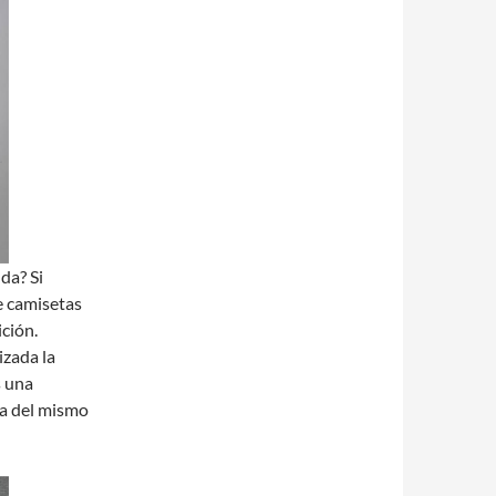
da? Si
e camisetas
ción.
izada la
s una
da del mismo