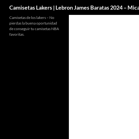
Buscar
Camisetas Lakers | Lebron James Baratas 2024 – Mi
Camisetas de los lakers – No
pierdas la buena oportunidad
de conseguir tu camisetas NBA
favoritas.