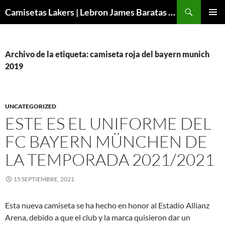
Buscar
Camisetas Lakers | Lebron James Baratas 2024 – Micamisetanba
SALTAR
MENÚ
AL
PRINCI
CONTENIDO
Archivo de la etiqueta: camiseta roja del bayern munich
2019
UNCATEGORIZED
ESTE ES EL UNIFORME DEL
FC BAYERN MÜNCHEN DE
LA TEMPORADA 2021/2021
15 SEPTIEMBRE, 2021
Esta nueva camiseta se ha hecho en honor al Estadio Allianz
Arena, debido a que el club y la marca quisieron dar un