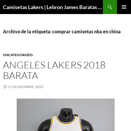
Buscar
Camisetas Lakers | Lebron James Baratas 2024 – Micamisetanba
SALTAR
MENÚ
AL
PRINCI
CONTENIDO
Archivo de la etiqueta: comprar camisetas nba en china
UNCATEGORIZED
ANGELES LAKERS 2018
BARATA
15 NOVIEMBRE, 2022