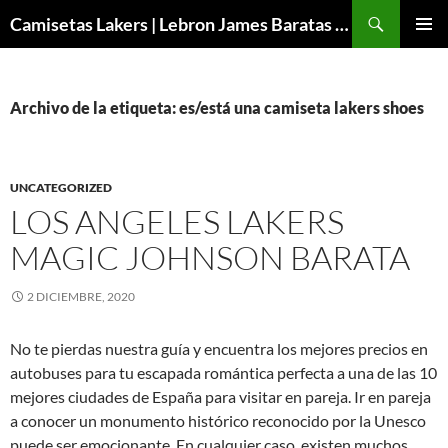
Buscar
Camisetas Lakers | Lebron James Baratas 2024 – Micamisetanba
SALTAR
MENÚ
AL
PRINCI
CONTENIDO
Archivo de la etiqueta: es/está una camiseta lakers shoes
UNCATEGORIZED
LOS ANGELES LAKERS
MAGIC JOHNSON BARATA
2 DICIEMBRE, 2020
No te pierdas nuestra guía y encuentra los mejores precios en
autobuses para tu escapada romántica perfecta a una de las 10
mejores ciudades de España para visitar en pareja. Ir en pareja
a conocer un monumento histórico reconocido por la Unesco
puede ser emocionante. En cualquier caso, existen muchos