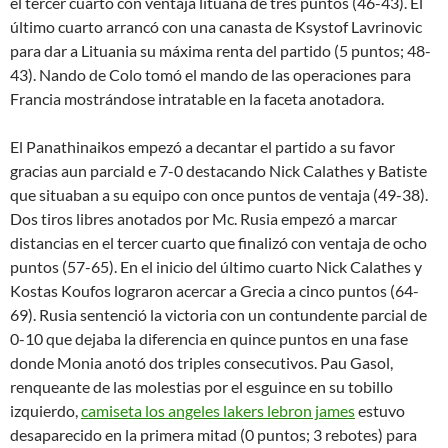
el tercer cuarto con ventaja lituana de tres puntos (46-43). El
último cuarto arrancó con una canasta de Ksystof Lavrinovic
para dar a Lituania su máxima renta del partido (5 puntos; 48-
43). Nando de Colo tomó el mando de las operaciones para
Francia mostrándose intratable en la faceta anotadora.
El Panathinaikos empezó a decantar el partido a su favor
gracias aun parciald e 7-0 destacando Nick Calathes y Batiste
que situaban a su equipo con once puntos de ventaja (49-38).
Dos tiros libres anotados por Mc. Rusia empezó a marcar
distancias en el tercer cuarto que finalizó con ventaja de ocho
puntos (57-65). En el inicio del último cuarto Nick Calathes y
Kostas Koufos lograron acercar a Grecia a cinco puntos (64-
69). Rusia sentenció la victoria con un contundente parcial de
0-10 que dejaba la diferencia en quince puntos en una fase
donde Monia anotó dos triples consecutivos. Pau Gasol,
renqueante de las molestias por el esguince en su tobillo
izquierdo,
camiseta los angeles lakers lebron james
estuvo
desaparecido en la primera mitad (0 puntos; 3 rebotes) para