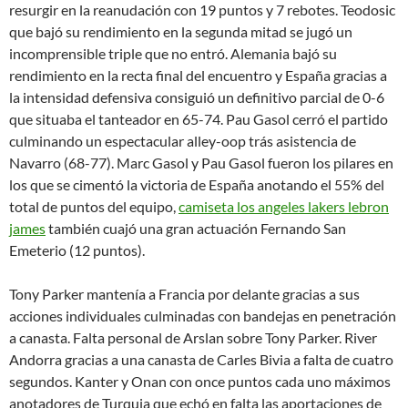
resurgir en la reanudación con 19 puntos y 7 rebotes. Teodosic
que bajó su rendimiento en la segunda mitad se jugó un
incomprensible triple que no entró. Alemania bajó su
rendimiento en la recta final del encuentro y España gracias a
la intensidad defensiva consiguió un definitivo parcial de 0-6
que situaba el tanteador en 65-74. Pau Gasol cerró el partido
culminando un espectacular alley-oop trás asistencia de
Navarro (68-77). Marc Gasol y Pau Gasol fueron los pilares en
los que se cimentó la victoria de España anotando el 55% del
total de puntos del equipo,
camiseta los angeles lakers lebron
james
también cuajó una gran actuación Fernando San
Emeterio (12 puntos).
Tony Parker mantenía a Francia por delante gracias a sus
acciones individuales culminadas con bandejas en penetración
a canasta. Falta personal de Arslan sobre Tony Parker. River
Andorra gracias a una canasta de Carles Bivia a falta de cuatro
segundos. Kanter y Onan con once puntos cada uno máximos
anotadores de Turquia que echó en falta las aportaciones de