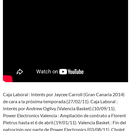
Caja Laboral : Interés por Jaycee Carroll (Gran Canaria 2014)
de cara a la próxima temporada.(27/02/11). Caja Laboral :
Interés por Andrew Ogilvy (Valencia Basket).(10/09/11).
Power Electronics Valencia : Ampliación de contrato a Florent
Pietrus hasta el 6 de abril.(19/01/11). Valencia Basket : Fin del
patrocinio por parte de Power Electronics.(03/08/11). Cholet