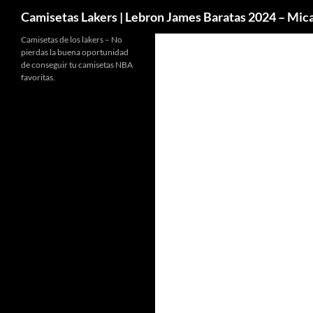
Buscar
Camisetas Lakers | Lebron James Baratas 2024 – Mi
Camisetas de los lakers – No
pierdas la buena oportunidad
de conseguir tu camisetas NBA
favoritas.