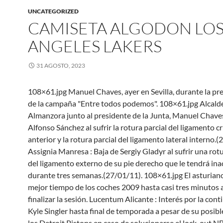
UNCATEGORIZED
CAMISETA ALGODON LO
ANGELES LAKERS
31 AGOSTO, 2023
108×61.jpg Manuel Chaves, ayer en Sevilla, durante la pr
de la campaña "Entre todos podemos". 108×61.jpg Alcalde
Almanzora junto al presidente de la Junta, Manuel Chaves
Alfonso Sánchez al sufrir la rotura parcial del ligamento 
anterior y la rotura parcial del ligamento lateral interno.(
Assignia Manresa : Baja de Sergiy Gladyr al sufrir una rotu
del ligamento externo de su pie derecho que le tendrá ina
durante tres semanas.(27/01/11). 108×61.jpg El asturiano
mejor tiempo de los coches 2009 hasta casi tres minutos 
finalizar la sesión. Lucentum Alicante : Interés por la con
Kyle Singler hasta final de temporada a pesar de su posibl
los Detroit Pistons en caso de solucionarse el lock-out N