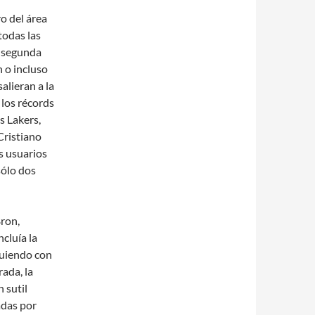
o del área
todas las
a segunda
 o incluso
lieran a la
 los récords
s Lakers,
Cristiano
s usuarios
sólo dos
Bron,
cluía la
guiendo con
ada, la
 sutil
adas por