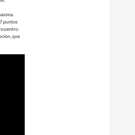
máxima
17 puntos
ncuentro.
pción, que