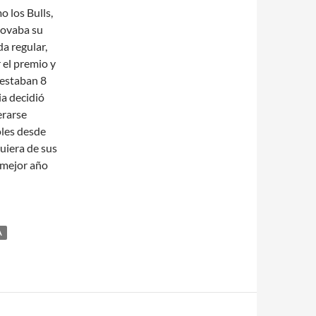
 los Bulls,
novaba su
a regular,
 el premio y
 restaban 8
ia decidió
erarse
oles desde
uiera de sus
 mejor año
A