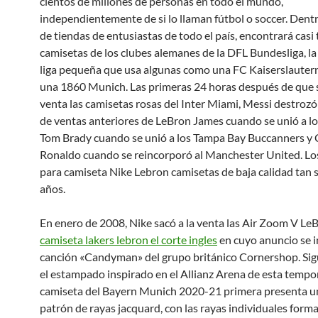
cientos de millones de personas en todo el mundo,
independientemente de si lo llaman fútbol o soccer. Dentr
de tiendas de entusiastas de todo el país, encontrará casi 
camisetas de los clubes alemanes de la DFL Bundesliga, l
liga pequeña que usa algunas como una FC Kaiserslautern
una 1860 Munich. Las primeras 24 horas después de que sa
venta las camisetas rosas del Inter Miami, Messi destrozó
de ventas anteriores de LeBron James cuando se unió a lo
Tom Brady cuando se unió a los Tampa Bay Buccanners y 
Ronaldo cuando se reincorporó al Manchester United. Lo
para camiseta Nike Lebron camisetas de baja calidad tan 
años.
En enero de 2008, Nike sacó a la venta las Air Zoom V Le
camiseta lakers lebron el corte ingles
en cuyo anuncio se in
canción «Candyman» del grupo británico Cornershop. Si
el estampado inspirado en el Allianz Arena de esta tempor
camiseta del Bayern Munich 2020-21 primera presenta un
patrón de rayas jacquard, con las rayas individuales form