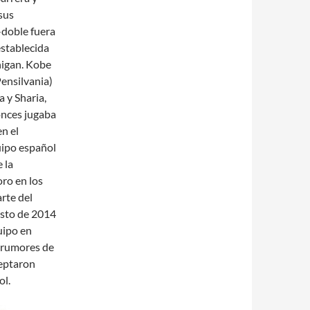
sus
-doble fuera
establecida
higan. Kobe
Pensilvania)
 y Sharia,
onces jugaba
n el
uipo español
 la
oro en los
rte del
esto de 2014
uipo en
s rumores de
ceptaron
ol.