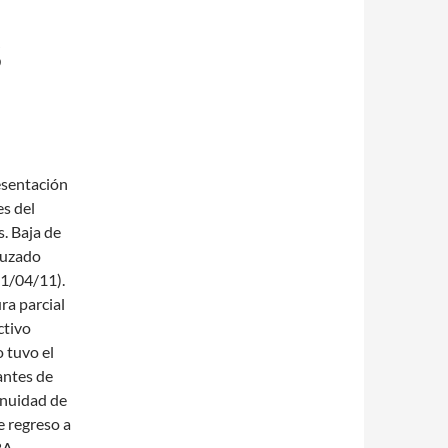
S
esentación
s del
. Baja de
cruzado
21/04/11).
ra parcial
ctivo
 tuvo el
antes de
tinuidad de
e regreso a
BA.