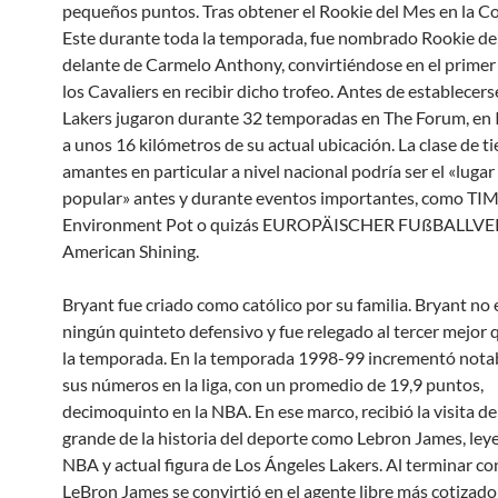
pequeños puntos. Tras obtener el Rookie del Mes en la C
Este durante toda la temporada, fue nombrado Rookie de
delante de Carmelo Anthony, convirtiéndose en el primer
los Cavaliers en recibir dicho trofeo. Antes de establecerse 
Lakers jugaron durante 32 temporadas en The Forum, en
a unos 16 kilómetros de su actual ubicación. La clase de t
amantes en particular a nivel nacional podría ser el «luga
popular» antes y durante eventos importantes, como T
Environment Pot o quizás EUROPÄISCHER FUßBALL
American Shining.
Bryant fue criado como católico por su familia. Bryant no 
ningún quinteto defensivo y fue relegado al tercer mejor 
la temporada. En la temporada 1998-99 incrementó not
sus números en la liga, con un promedio de 19,9 puntos,
decimoquinto en la NBA. En ese marco, recibió la visita de
grande de la historia del deporte como Lebron James, ley
NBA y actual figura de Los Ángeles Lakers. Al terminar co
LeBron James se convirtió en el agente libre más cotizado