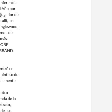
onferencia
l Año por
 jugador de
allí, los
 Inglewood,
ienda de
r más
IMORE
VERBAND
entró en
quinteto de
ablemente
 otro
enda de la
ntrato,
 de ese