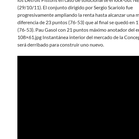
(29/10/11). El conjunto dirigido por Sergio Scariolo fue
progresivamente ampliando la renta hasta alcanzar una 
diferencia de 23 puntos (76-53) que al final se quedó en 
(76-53). Pau Gasol con 21 puntos máximo anotador del e
108×61.jpg Instantánea interior del mercado de la Conce
será derribado para construir uno nuevo.