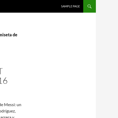
SALTAR AL CONTENIDO
SAMPLE PAGE
amiseta de
T
16
de Messi: un
odríguez,
arrera y