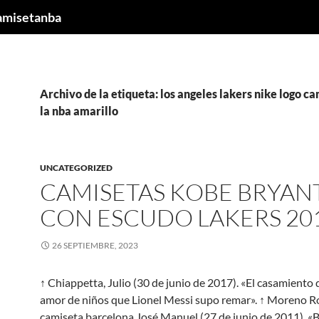
camisetanba
Archivo de la etiqueta: los angeles lakers nike logo c
la nba amarillo
UNCATEGORIZED
CAMISETAS KOBE BRYAN
CON ESCUDO LAKERS 20
26 SEPTIEMBRE, 2023
↑ Chiappetta, Julio (30 de junio de 2017). «El casamiento 
amor de niños que Lionel Messi supo remar». ↑ Moreno R
camiseta barcelona José Manuel (27 de junio de 2011). «B