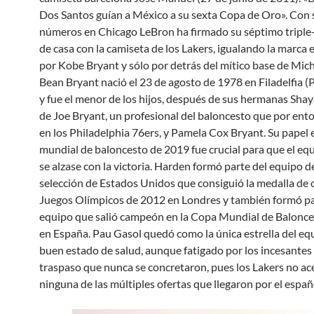
Dos Santos guían a México a su sexta Copa de Oro». Con 
números en Chicago LeBron ha firmado su séptimo triple
de casa con la camiseta de los Lakers, igualando la marca 
por Kobe Bryant y sólo por detrás del mítico base de Mic
Bean Bryant nació el 23 de agosto de 1978 en Filadelfia (
y fue el menor de los hijos, después de sus hermanas Shaya
de Joe Bryant, un profesional del baloncesto que por ent
en los Philadelphia 76ers, y Pamela Cox Bryant. Su papel e
mundial de baloncesto de 2019 fue crucial para que el eq
se alzase con la victoria. Harden formó parte del equipo de
selección de Estados Unidos que consiguió la medalla de 
Juegos Olímpicos de 2012 en Londres y también formó pa
equipo que salió campeón en la Copa Mundial de Balonc
en España. Pau Gasol quedó como la única estrella del eq
buen estado de salud, aunque fatigado por los incesante
traspaso que nunca se concretaron, pues los Lakers no a
ninguna de las múltiples ofertas que llegaron por el españ