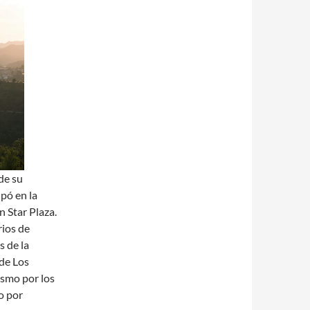
de su
ipó en la
n Star Plaza.
rios de
 de la
 de Los
asmo por los
o por