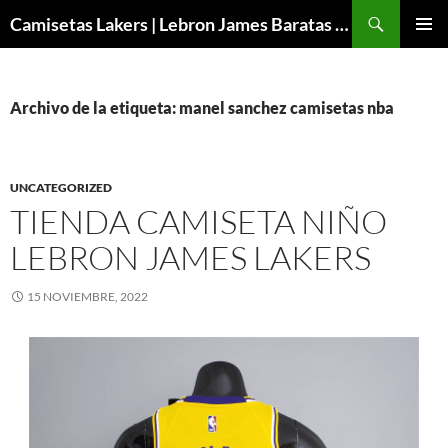
Buscar
Camisetas Lakers | Lebron James Baratas 2024 – Micamisetanba
SALTAR
MENÚ
AL
PRINCI
CONTENIDO
Archivo de la etiqueta: manel sanchez camisetas nba
UNCATEGORIZED
TIENDA CAMISETA NIÑO
LEBRON JAMES LAKERS
15 NOVIEMBRE, 2022