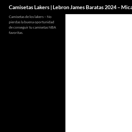
Buscar
Camisetas Lakers | Lebron James Baratas 2024 – Mi
Camisetas de los lakers – No
pierdas la buena oportunidad
de conseguir tu camisetas NBA
favoritas.