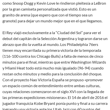
como Snoop Dogg y Kevin Love le rindieron pleitesía a LeBron
por la gran camiseta personalizada que vistió. Esto es un
granito de arena (que espero que con el tiempo sea un
granote) para dejar un mundo mejor que en el que llegamos.
El Rey viajó exclusivamente a la “Ciudad del Sol” para ver el
debut del capitán de la Selección Argentina y lograron darse un
abrazo que dio la vuelta al mundo. Los Philadelphia 76ers
tienen muy encarrilada su primera victoria de la temporada
(116-100 contra los Chicago Bulls) a falta de menos de cinco
minutos para el final, mientras que entre Washington Wizards
y Miami Heat todo está mucho más igualado (96-94) cuando
restan ocho minutos y medio para la conclusión del choque.
Con el proyecto Nao Victoria España se propuso «promover
un espacio común de entendimiento entre ambas culturas,
cuyas relaciones comenzaron en el siglo XVI con la llegada de
las primeras expediciones misioneras». El 14 de abril de 2016 el
jugador franquicia Kobe Bryant ponía punto y final a su carrera
logrando una victoria ante los Utah Jazz con 60 puntos del