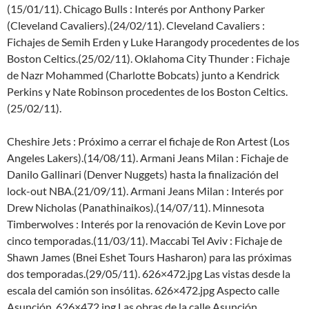
(15/01/11). Chicago Bulls : Interés por Anthony Parker
(Cleveland Cavaliers).(24/02/11). Cleveland Cavaliers :
Fichajes de Semih Erden y Luke Harangody procedentes de los
Boston Celtics.(25/02/11). Oklahoma City Thunder : Fichaje
de Nazr Mohammed (Charlotte Bobcats) junto a Kendrick
Perkins y Nate Robinson procedentes de los Boston Celtics.
(25/02/11).
Cheshire Jets : Próximo a cerrar el fichaje de Ron Artest (Los
Angeles Lakers).(14/08/11). Armani Jeans Milan : Fichaje de
Danilo Gallinari (Denver Nuggets) hasta la finalización del
lock-out NBA.(21/09/11). Armani Jeans Milan : Interés por
Drew Nicholas (Panathinaikos).(14/07/11). Minnesota
Timberwolves : Interés por la renovación de Kevin Love por
cinco temporadas.(11/03/11). Maccabi Tel Aviv : Fichaje de
Shawn James (Bnei Eshet Tours Hasharon) para las próximas
dos temporadas.(29/05/11). 626×472.jpg Las vistas desde la
escala del camión son insólitas. 626×472.jpg Aspecto calle
Asunción. 626×472.jpg Las obras de la calle Asunción