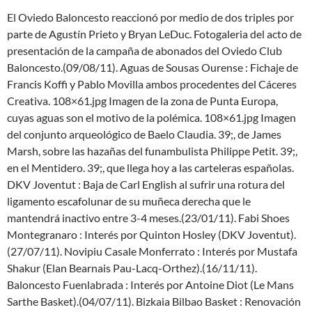
El Oviedo Baloncesto reaccionó por medio de dos triples por
parte de Agustín Prieto y Bryan LeDuc. Fotogaleria del acto de
presentación de la campaña de abonados del Oviedo Club
Baloncesto.(09/08/11). Aguas de Sousas Ourense : Fichaje de
Francis Koffi y Pablo Movilla ambos procedentes del Cáceres
Creativa. 108×61.jpg Imagen de la zona de Punta Europa,
cuyas aguas son el motivo de la polémica. 108×61.jpg Imagen
del conjunto arqueológico de Baelo Claudia. 39;, de James
Marsh, sobre las hazañas del funambulista Philippe Petit. 39;,
en el Mentidero. 39;, que llega hoy a las carteleras españolas.
DKV Joventut : Baja de Carl English al sufrir una rotura del
ligamento escafolunar de su muñeca derecha que le
mantendrá inactivo entre 3-4 meses.(23/01/11). Fabi Shoes
Montegranaro : Interés por Quinton Hosley (DKV Joventut).
(27/07/11). Novipiu Casale Monferrato : Interés por Mustafa
Shakur (Elan Bearnais Pau-Lacq-Orthez).(16/11/11).
Baloncesto Fuenlabrada : Interés por Antoine Diot (Le Mans
Sarthe Basket).(04/07/11). Bizkaia Bilbao Basket : Renovación