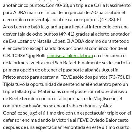
anotar cinco puntos. Con 40-33, un triple de Carla Nascimento
para ADBA marcó el inicio de un parcial de 7-0 para situar el
electrónico con ventaja local de catorce puntos (47-33). El
Aros León no bajó la guardia para llegar al intermedio con una
desventaja de ocho puntos (49-41) gracias al acierto anotador
de Eva Lozano y Natalia López. El ADBA dominó durante todo
el encuentro exceptuando dos acciones al comienzo donde el
C.B. 108×61.jpg Bolli,
camiseta lakers lebron
en el encuentro
de la primera vuelta en el San Rafael. Finalmente se descartó la
primera opción de obtener el pasaporte albanés. Agustín
Prieto anotó para acercar al FEVE asólo dos puntos (73-75). El
Tijola tuvo la oportunidad de sentenciar el encuentro pero un
triple fallado por Matemalas con el posterior rebote ofensivo
de Keefe terminó con otro fallo por parte de Maglisceau, el
conjunto carbayón no se encontraba en bonus, y Álex
González se jugó el último tiro con un espectacular triple con el
defensor encima dando la victoria al FEVE Oviedo Baloncesto
después de una espectacular remontada en este último cuarto.