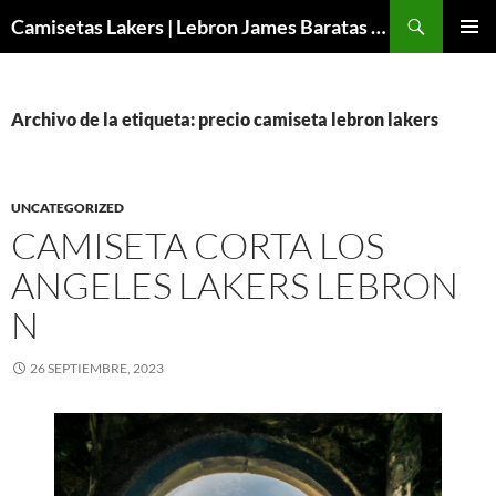
Buscar
Camisetas Lakers | Lebron James Baratas 2024 – Micamisetanba
SALTAR
MENÚ
AL
PRINCI
CONTENIDO
Archivo de la etiqueta: precio camiseta lebron lakers
UNCATEGORIZED
CAMISETA CORTA LOS
ANGELES LAKERS LEBRON
N
26 SEPTIEMBRE, 2023