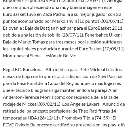
Koponen (14 puntos) y Huff (13 puntos).(12/09/11). Georgia
que continua ofreciendo una muy buena imagen en este
EuroBasket tuvo en Zaza Pachulia a su mejor jugador con 22
puntos acompañado por Markoishvili (16 puntos).(03/09/11).
Eslovenia : Baja de Bostjan Nachbar para el EuroBasket 2011
debido a una lesión de tobillo.(28/07/11). Fenerbahce Ülker :
Baja de Marko Tomas para tres meses por la lesión sufrida en
los isquiotibiales producida durante el EuroBasket.(10/09/11).
Montepaschi Siena : Lesión de Bo Mc.
Regal F.C. Barcelona : Alta médica para Pete Mickeal trás dos
meses de baja con lo que estará a disposición de Xavi Pascual
para la Fase Final de la Copa del Rey aunque lo más lógico es
que el técnico blaugrana siga manteniendo a la pareja Alan
Anderson-Terence Morris como consecuencia de la falta de
rodaje de Mickeal.(09/02/11). Los Angeles Lakers : Anuncio de
retirada del baloncesto profesional de Theo Ratliff trás 14
temporadas NBA.(28/12/11). Promobys Tijola (74-59) : El
FEVE Oviedo Baloncesto certificó su presencia en los play-offs