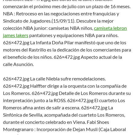
comenzarán el próximo mes de julio con un plazo de 16 meses.
NBA : Retroceso en las negociaciones entre franquicias y
Sindicato de Jugadores.(15/09/11). Descubre la mejor
colección NBA junior: camisetas NBA niños,
camiseta lebron
james lakers
pantalones y equipaciones NBA para niños.
626×472.jpg La Infanta Doña Pilar manifestó que uno de los
motores del Rastrillo es la dedicación de los comerciantes para
el beneficio de los niños. 626×472.jpg Aspecto actual de la
calle Asunción.
626×472.jpg La calle Niebla sufre remodelaciones.
626×472.jpg Halffter dirige a la orquesta con la compañía de
Los Romeros. 626×472.jpg Detalle de Los Romeros durante su
interpretación junto a la ROSS. 626×472.jpg El cuarteto Los
Romeros afina antes de salir a escena. 626×472.jpg La
Sinfónica de Sevilla, acompañada del cuarteto Los Romeros,
durante el concierto celebrado en Viena. Fabi Shoes
Montegranaro : Incorporación de Dejan Musli (Caja Laboral