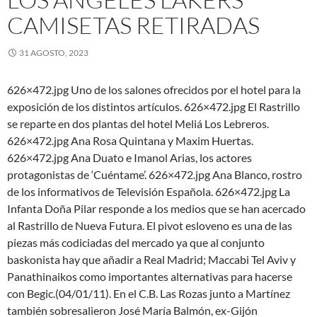
CAMISETAS RETIRADAS
31 AGOSTO, 2023
626×472.jpg Uno de los salones ofrecidos por el hotel para la
exposición de los distintos artículos. 626×472.jpg El Rastrillo
se reparte en dos plantas del hotel Meliá Los Lebreros.
626×472.jpg Ana Rosa Quintana y Maxim Huertas.
626×472.jpg Ana Duato e Imanol Arias, los actores
protagonistas de ‘Cuéntame’. 626×472.jpg Ana Blanco, rostro
de los informativos de Televisión Española. 626×472.jpg La
Infanta Doña Pilar responde a los medios que se han acercado
al Rastrillo de Nueva Futura. El pivot esloveno es una de las
piezas más codiciadas del mercado ya que al conjunto
baskonista hay que añadir a Real Madrid; Maccabi Tel Aviv y
Panathinaikos como importantes alternativas para hacerse
con Begic.(04/01/11). En el C.B. Las Rozas junto a Martínez
también sobresalieron José María Balmón, ex-Gijón