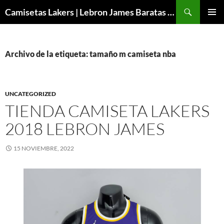
Buscar
Camisetas Lakers | Lebron James Baratas 2024 – Micamisetanba
SALTAR
MENÚ
AL
PRINCI
CONTENIDO
Archivo de la etiqueta: tamaño m camiseta nba
UNCATEGORIZED
TIENDA CAMISETA LAKERS
2018 LEBRON JAMES
15 NOVIEMBRE, 2022