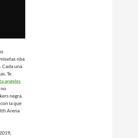
os
amisetas nba
o. Cada una
as. Te
ta angeles
 no
kers negra.
 con la que
alth Arena
 2019,