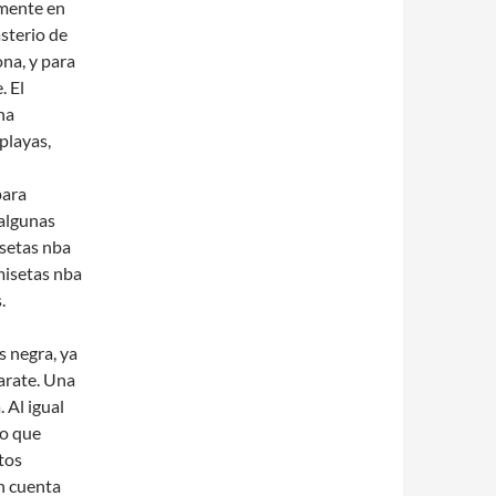
amente en
sterio de
ona, y para
. El
na
playas,
para
algunas
setas nba
misetas nba
.
s negra, ya
arate. Una
 Al igual
co que
tos
n cuenta