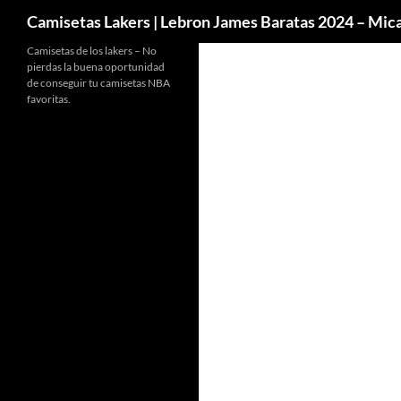
Buscar
Camisetas Lakers | Lebron James Baratas 2024 – Mi
Camisetas de los lakers – No
pierdas la buena oportunidad
de conseguir tu camisetas NBA
favoritas.