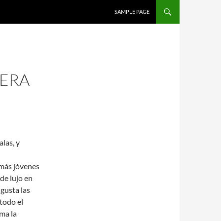
SALTAR AL CONTENIDO
SAMPLE PAGE
KERA
alas, y
 más jóvenes
de lujo en
 gusta las
todo el
ma la