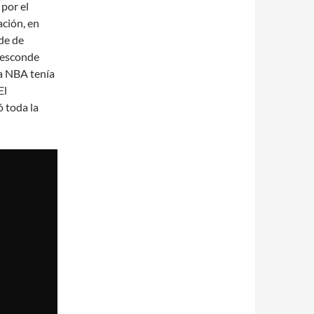
 por el
ción, en
lde de
 esconde
la NBA tenía
El
 toda la