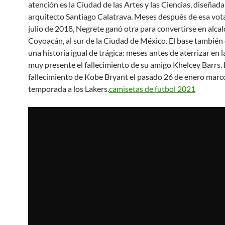
atención es la Ciudad de las Artes y las Ciencias, diseñada
arquitecto Santiago Calatrava. Meses después de esa vota
julio de 2018, Negrete ganó otra para convertirse en alca
Coyoacán, al sur de la Ciudad de México. El base también
una historia igual de trágica: meses antes de aterrizar en 
muy presente el fallecimiento de su amigo Khelcey Barrs. 
fallecimiento de Kobe Bryant el pasado 26 de enero marcó
temporada a los Lakers.
camisetas de futbol 2021