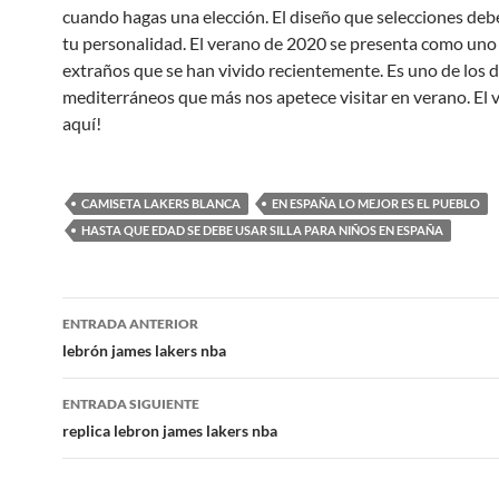
cuando hagas una elección. El diseño que selecciones deb
tu personalidad. El verano de 2020 se presenta como uno
extraños que se han vivido recientemente. Es uno de los 
mediterráneos que más nos apetece visitar en verano. El 
aquí!
CAMISETA LAKERS BLANCA
EN ESPAÑA LO MEJOR ES EL PUEBLO
HASTA QUE EDAD SE DEBE USAR SILLA PARA NIÑOS EN ESPAÑA
Navegación
ENTRADA ANTERIOR
de
lebrón james lakers nba
entradas
ENTRADA SIGUIENTE
replica lebron james lakers nba