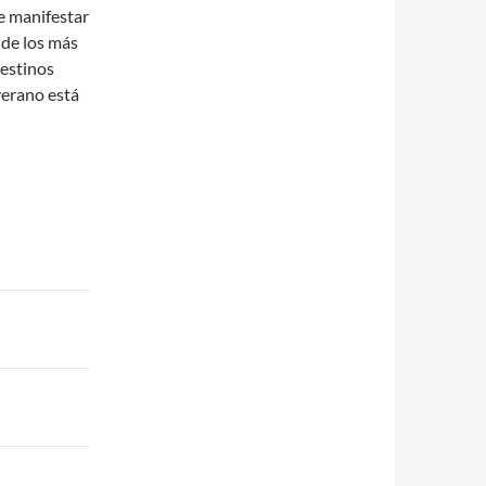
e manifestar
 de los más
destinos
verano está