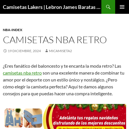
Buscar
Camisetas Lakers | Lebron James Baratas 2024 – Micamisetanba
SALTAR
MENÚ
AL
PRINCI
CONTENIDO
NBA-INDEX
CAMISETAS NBA RETRO
19 DICIEMBRE, 2024
MICAMISETA2
¿Eres fanático del baloncesto y te encanta la moda retro? Las
camisetas nba retro
son una excelente manera de combinar tu
amor por el deporte con un estilo único y nostálgico. ¿Pero
cómo elegir la camiseta perfecta? Aquí te damos algunos
consejos para que puedas hacer una compra inteligente.