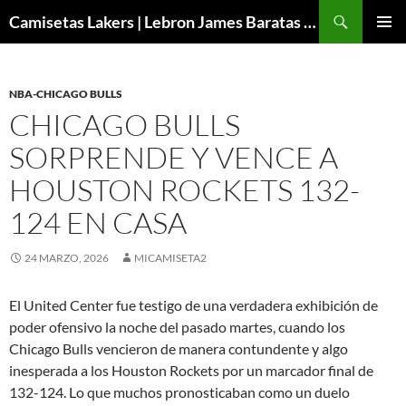
Buscar
Camisetas Lakers | Lebron James Baratas 2024 – Micamisetanba
SALTAR
MENÚ
AL
PRINCI
CONTENIDO
NBA-CHICAGO BULLS
CHICAGO BULLS
SORPRENDE Y VENCE A
HOUSTON ROCKETS 132-
124 EN CASA
24 MARZO, 2026
MICAMISETA2
El United Center fue testigo de una verdadera exhibición de
poder ofensivo la noche del pasado martes, cuando los
Chicago Bulls vencieron de manera contundente y algo
inesperada a los Houston Rockets por un marcador final de
132-124. Lo que muchos pronosticaban como un duelo