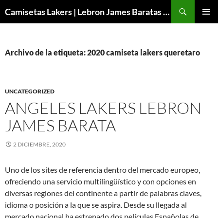
Buscar
Camisetas Lakers | Lebron James Baratas 2024 – Micamisetanba
SALTAR
MENÚ
AL
PRINCI
CONTENIDO
Archivo de la etiqueta: 2020 camiseta lakers queretaro
UNCATEGORIZED
ANGELES LAKERS LEBRON
JAMES BARATA
2 DICIEMBRE, 2020
Uno de los sites de referencia dentro del mercado europeo,
ofreciendo una servicio multilingüístico y con opciones en
diversas regiones del continente a partir de palabras claves,
idioma o posición a la que se aspira. Desde su llegada al
mercado nacional ha estrenado dos películas Españolas de