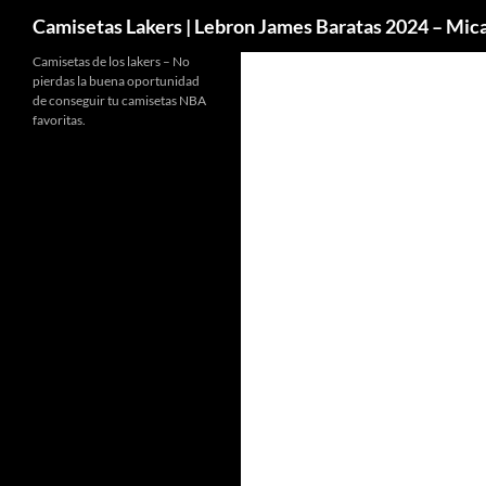
Buscar
Camisetas Lakers | Lebron James Baratas 2024 – Mi
Camisetas de los lakers – No
pierdas la buena oportunidad
de conseguir tu camisetas NBA
favoritas.