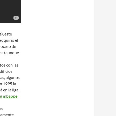
), este
adquirió el
roceso de
dos (aunque
tos con las
ificios
as, algunos
En 1995 la
en la liga,
sg mbappe
os
ctamente