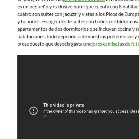
es un pequeño y exclusivo hotel que cuenta con 8 habitac
cuatro son suites con jacuzzi y vistas a los Picos de Europ
y tu podéis escoger desde suites con bañera de hidromasa
apartamentos de dos dormitorios que incluyen cocina y se
habitaciones, todo dependerá de vuestras preferencias y 
presupuesto que deseéis gastar.
mejores camisetas de fut