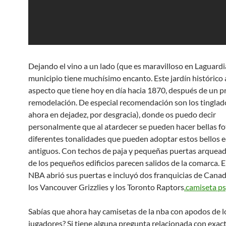
Dejando el vino a un lado (que es maravilloso en Laguardia
municipio tiene muchísimo encanto. Este jardín histórico 
aspecto que tiene hoy en día hacia 1870, después de un p
remodelación. De especial recomendación son los tingla
ahora en dejadez, por desgracia), donde os puedo decir
personalmente que al atardecer se pueden hacer bellas fo
diferentes tonalidades que pueden adoptar estos bellos ed
antiguos. Con techos de paja y pequeñas puertas arquead
de los pequeños edificios parecen salidos de la comarca. 
NBA abrió sus puertas e incluyó dos franquicias de Canadá 
los Vancouver Grizzlies y los Toronto Raptors
.camiseta p
Sabías que ahora hay camisetas de la nba con apodos de l
jugadores? Si tiene alguna pregunta relacionada con exa