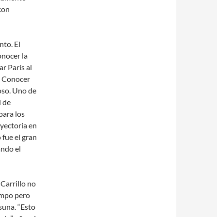
con
nto. El
onocer la
r París al
. Conocer
oso. Uno de
l de
para los
yectoria en
 fue el gran
ando el
Carrillo no
empo pero
asuna. “Esto