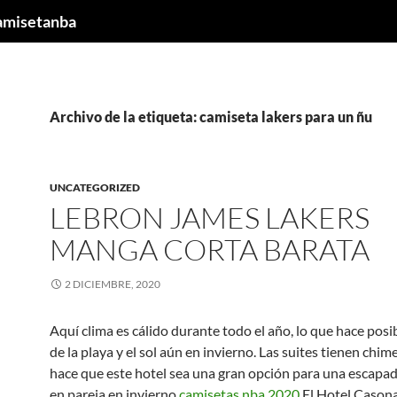
camisetanba
Archivo de la etiqueta: camiseta lakers para un ñu
UNCATEGORIZED
LEBRON JAMES LAKERS
MANGA CORTA BARATA
2 DICIEMBRE, 2020
Aquí clima es cálido durante todo el año, lo que hace posib
de la playa y el sol aún en invierno. Las suites tienen chim
hace que este hotel sea una gran opción para una escapa
en pareja en invierno.
camisetas nba 2020
El Hotel Cason