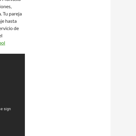
iones,
a. Tu pareja
je hasta
rvicio de
el
bol