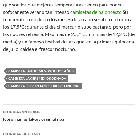
que son los que mejores temperaturas tienen para poder
sofocar este verano tan intenso.
camisetas de baloncesto
Su
temperatura media en los meses de verano se sitúa en torno a
los 17,5ºC: durante el día el mercurio sube bastante, pero por
las noches refresca. Máximas de 25,7ºC, mínimas de 12,3ºC (de
media) y un famoso festival de jazz que, en la primera quincena
de julio, caldea el frescor nocturno.
CAMISETA LAKERS MENOS DE DOS AÑOS
CAMISETA LAKERS MENOS DE NADA
CAMISETA LEBRON JAMES LAKERS ORIGINAL
Navegación
ENTRADA ANTERIOR
de
lebron james lakers original nba
entradas
ENTRADA SIGUIENTE