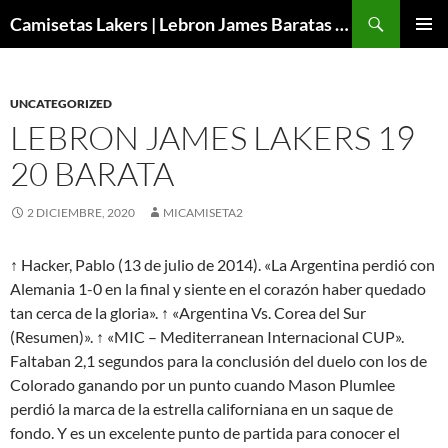
Buscar
Camisetas Lakers | Lebron James Baratas 2024 – Micamisetanba
SALTAR
MENÚ
AL
PRINCI
CONTENIDO
UNCATEGORIZED
LEBRON JAMES LAKERS 19
20 BARATA
2 DICIEMBRE, 2020
MICAMISETA2
↑ Hacker, Pablo (13 de julio de 2014). «La Argentina perdió con
Alemania 1-0 en la final y siente en el corazón haber quedado
tan cerca de la gloria». ↑ «Argentina Vs. Corea del Sur
(Resumen)». ↑ «MIC – Mediterranean Internacional CUP».
Faltaban 2,1 segundos para la conclusión del duelo con los de
Colorado ganando por un punto cuando Mason Plumlee
perdió la marca de la estrella californiana en un saque de
fondo. Y es un excelente punto de partida para conocer el