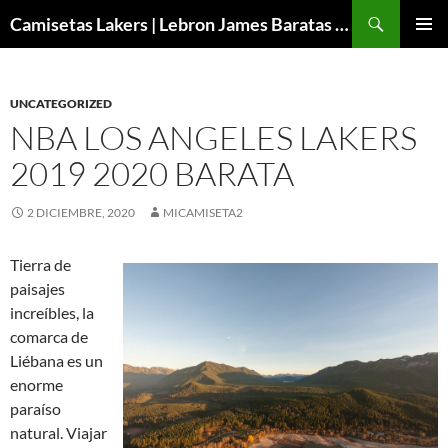
Buscar
Camisetas Lakers | Lebron James Baratas 2024 – Micamisetanba
SALTAR
MENÚ
AL
PRINCI
CONTENIDO
UNCATEGORIZED
NBA LOS ANGELES LAKERS
2019 2020 BARATA
2 DICIEMBRE, 2020
MICAMISETA2
Tierra de
paisajes
increíbles, la
comarca de
Liébana es un
enorme
paraíso
natural. Viajar