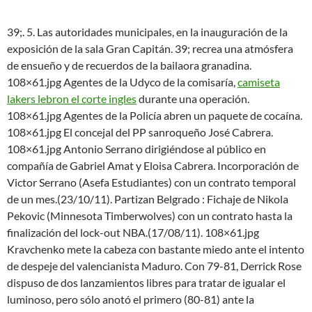
39;. 5. Las autoridades municipales, en la inauguración de la
exposición de la sala Gran Capitán. 39; recrea una atmósfera
de ensueño y de recuerdos de la bailaora granadina.
108×61.jpg Agentes de la Udyco de la comisaría,
camiseta
lakers lebron el corte ingles
durante una operación.
108×61.jpg Agentes de la Policía abren un paquete de cocaína.
108×61.jpg El concejal del PP sanroqueño José Cabrera.
108×61.jpg Antonio Serrano dirigiéndose al público en
compañía de Gabriel Amat y Eloisa Cabrera. Incorporación de
Victor Serrano (Asefa Estudiantes) con un contrato temporal
de un mes.(23/10/11). Partizan Belgrado : Fichaje de Nikola
Pekovic (Minnesota Timberwolves) con un contrato hasta la
finalización del lock-out NBA.(17/08/11). 108×61.jpg
Kravchenko mete la cabeza con bastante miedo ante el intento
de despeje del valencianista Maduro. Con 79-81, Derrick Rose
dispuso de dos lanzamientos libres para tratar de igualar el
luminoso, pero sólo anotó el primero (80-81) ante la