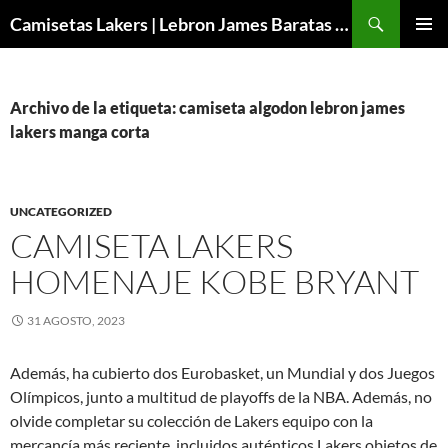
Buscar
Camisetas Lakers | Lebron James Baratas 2024 – Micamisetanba
SALTAR
MENÚ
AL
PRINCI
CONTENIDO
Archivo de la etiqueta: camiseta algodon lebron james
lakers manga corta
UNCATEGORIZED
CAMISETA LAKERS
HOMENAJE KOBE BRYANT
31 AGOSTO, 2023
Además, ha cubierto dos Eurobasket, un Mundial y dos Juegos
Olímpicos, junto a multitud de playoffs de la NBA. Además, no
olvide completar su colección de Lakers equipo con la
mercancía más reciente, incluidos auténticos Lakers objetos de