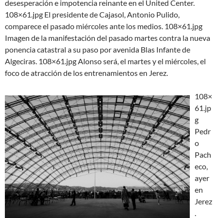
desesperación e impotencia reinante en el United Center.
108×61.jpg El presidente de Cajasol, Antonio Pulido,
comparece el pasado miércoles ante los medios. 108×61.jpg
Imagen de la manifestación del pasado martes contra la nueva
ponencia catastral a su paso por avenida Blas Infante de
Algeciras. 108×61.jpg Alonso será, el martes y el miércoles, el
foco de atracción de los entrenamientos en Jerez.
108×
61.jp
g
Pedr
o
Pach
eco,
ayer
en
Jerez
.