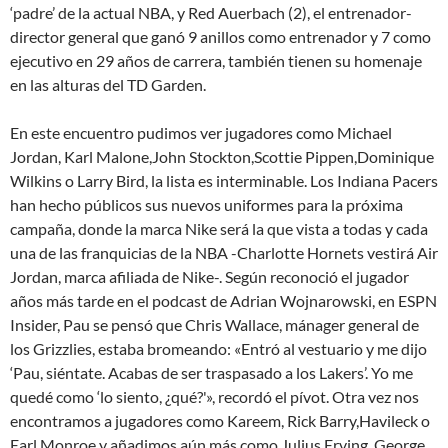
‘padre’ de la actual NBA, y Red Auerbach (2), el entrenador-
director general que ganó 9 anillos como entrenador y 7 como
ejecutivo en 29 años de carrera, también tienen su homenaje
en las alturas del TD Garden.
En este encuentro pudimos ver jugadores como Michael
Jordan, Karl Malone,John Stockton,Scottie Pippen,Dominique
Wilkins o Larry Bird, la lista es interminable. Los Indiana Pacers
han hecho públicos sus nuevos uniformes para la próxima
campaña, donde la marca Nike será la que vista a todas y cada
una de las franquicias de la NBA -Charlotte Hornets vestirá Air
Jordan, marca afiliada de Nike-. Según reconoció el jugador
años más tarde en el podcast de Adrian Wojnarowski, en ESPN
Insider, Pau se pensó que Chris Wallace, mánager general de
los Grizzlies, estaba bromeando: «Entró al vestuario y me dijo
‘Pau, siéntate. Acabas de ser traspasado a los Lakers’. Yo me
quedé como ‘lo siento, ¿qué?'», recordó el pívot. Otra vez nos
encontramos a jugadores como Kareem, Rick Barry,Havileck o
Earl Monroe y añadimos aún más como Julius Erving, George