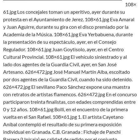
108×
61.jpg Los concejales toman un aperitivo, ayer durante su
protesta en el Ayuntamiento de Jerez. 108×61.jpg Eva Amaral
y Juan Aguirre, durante su gira con el disco premiado por la
Academia de la Música. 108×61.jpg Eva Yerbabuena, durante
la presentación de su espectáculo, ayer, en el Consejo
Regulador. 108×61.jpg Juan Goytisolo, ayer, en el Centro
Cultural Provincial. 108×61.jpg El vehículo siniestrado y al
lado dos agentes de la Guardia Civil, ayer, en San José
Artesano. 626×472.jpg José Manuel Martín Alba, escoltado
por dos agentes de la Guardia Civil, cuando ha sido detenido.
626×472.jpg El sevillano Paco Sánchez expone una muestra
con retratos de artistas flamencos. 626×472.jpg En el concurso
participaron treinta finalistas, con edades comprendidas entre
0 y 12 años. 108×61.jpg Bolli, en el encuentro de la primera
vuelta en el San Rafael. 108×61.jpg 1. El artista Cayetano
Aníbal contempló el resultado de su primera exposición
individual en Granada. C.B. Granada : Fichaje de Panchi
Barrera (Unicaja) en calidad de cedido por el conjunto