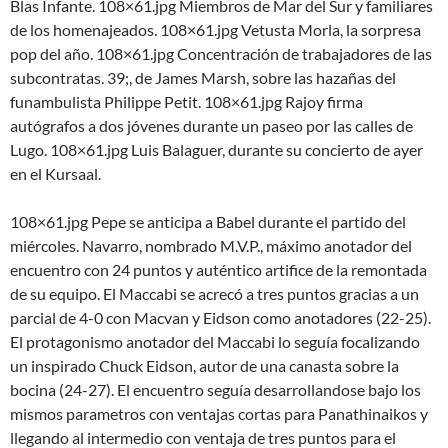
Blas Infante. 108×61.jpg Miembros de Mar del Sur y familiares
de los homenajeados. 108×61.jpg Vetusta Morla, la sorpresa
pop del año. 108×61.jpg Concentración de trabajadores de las
subcontratas. 39;, de James Marsh, sobre las hazañas del
funambulista Philippe Petit. 108×61.jpg Rajoy firma
autógrafos a dos jóvenes durante un paseo por las calles de
Lugo. 108×61.jpg Luis Balaguer, durante su concierto de ayer
en el Kursaal.
108×61.jpg Pepe se anticipa a Babel durante el partido del
miércoles. Navarro, nombrado M.V.P., máximo anotador del
encuentro con 24 puntos y auténtico artifice de la remontada
de su equipo. El Maccabi se acrecó a tres puntos gracias a un
parcial de 4-0 con Macvan y Eidson como anotadores (22-25).
El protagonismo anotador del Maccabi lo seguía focalizando
un inspirado Chuck Eidson, autor de una canasta sobre la
bocina (24-27). El encuentro seguía desarrollandose bajo los
mismos parametros con ventajas cortas para Panathinaikos y
llegando al intermedio con ventaja de tres puntos para el