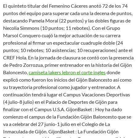
El quinteto titular del Femenino Cáceres anotó 72 de los 74
puntos del equipo para superar cada una la decena de puntos,
destacando Pamela Moral (22 puntos) y las dobles figuras de
Necolia Simmons (10 puntos; 11 rebotes). Con el Grupo
Marsol Conquero cuajó la mejor actuación de su carrera
profesional al firmar un espectacular cuadruple doble (24
puntos; 10 rebotes; 10 asistencias; 10 recuperaciones) ante el
CREF Hola. En la jornada de clausura se contó con la presencia
de Pedro Zorrozua, primer entrenador en la historia del Gijón
Baloncesto,
camiseta lakers lebron el corte ingles
donde
explicó como fueron los inicios del Gijón Baloncesto así como
su trayectoria profesional como jugador y entrenador. A
continuación tendrá lugar el Campus Vacaciones Deportivas
(4 julio-8 julio) en el Palacio de Deportes de Gijón para
finalizar con el Campus U.S.A. GijonBasket : Hoy ha dado
comienzo el campus de la Fundación Gijón Baloncesto que se
va a celebrar del 27 junio-1 julio en el Colegio de La
Inmaculada de Gijón. GijonBasket : La Fundación Gijón