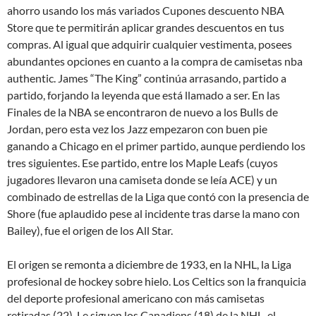
ahorro usando los más variados Cupones descuento NBA
Store que te permitirán aplicar grandes descuentos en tus
compras. Al igual que adquirir cualquier vestimenta, posees
abundantes opciones en cuanto a la compra de camisetas nba
authentic. James “The King” continúa arrasando, partido a
partido, forjando la leyenda que está llamado a ser. En las
Finales de la NBA se encontraron de nuevo a los Bulls de
Jordan, pero esta vez los Jazz empezaron con buen pie
ganando a Chicago en el primer partido, aunque perdiendo los
tres siguientes. Ese partido, entre los Maple Leafs (cuyos
jugadores llevaron una camiseta donde se leía ACE) y un
combinado de estrellas de la Liga que contó con la presencia de
Shore (fue aplaudido pese al incidente tras darse la mano con
Bailey), fue el origen de los All Star.
El origen se remonta a diciembre de 1933, en la NHL, la Liga
profesional de hockey sobre hielo. Los Celtics son la franquicia
del deporte profesional americano con más camisetas
retiradas (22). Le siguen los Canadiens (18) de la NHL, el