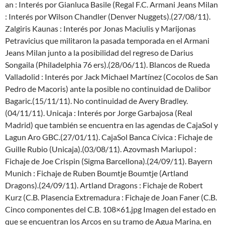
an : Interés por Gianluca Basile (Regal F.C. Armani Jeans Milan
: Interés por Wilson Chandler (Denver Nuggets).(27/08/11).
Zalgiris Kaunas : Interés por Jonas Maciulis y Marijonas
Petravicius que militaron la pasada temporada en el Armani
Jeans Milan junto a la posibilidad del regreso de Darius
Songaila (Philadelphia 76 ers).(28/06/11). Blancos de Rueda
Valladolid : Interés por Jack Michael Martínez (Cocolos de San
Pedro de Macoris) ante la posible no continuidad de Dalibor
Bagaric.(15/11/11). No continuidad de Avery Bradley.
(04/11/11). Unicaja : Interés por Jorge Garbajosa (Real
Madrid) que también se encuentra en las agendas de CajaSol y
Lagun Aro GBC.(27/01/11). CajaSol Banca Cívica : Fichaje de
Guille Rubio (Unicaja).(03/08/11). Azovmash Mariupol :
Fichaje de Joe Crispin (Sigma Barcellona).(24/09/11). Bayern
Munich : Fichaje de Ruben Boumtje Boumtje (Artland
Dragons).(24/09/11). Artland Dragons : Fichaje de Robert
Kurz (C.B. Plasencia Extremadura : Fichaje de Joan Faner (C.B.
Cinco componentes del C.B. 108×61.jpg Imagen del estado en
que se encuentran los Arcos en su tramo de Agua Marina, en