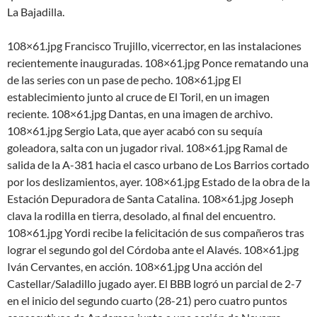
La Bajadilla.
108×61.jpg Francisco Trujillo, vicerrector, en las instalaciones
recientemente inauguradas. 108×61.jpg Ponce rematando una
de las series con un pase de pecho. 108×61.jpg El
establecimiento junto al cruce de El Toril, en un imagen
reciente. 108×61.jpg Dantas, en una imagen de archivo.
108×61.jpg Sergio Lata, que ayer acabó con su sequía
goleadora, salta con un jugador rival. 108×61.jpg Ramal de
salida de la A-381 hacia el casco urbano de Los Barrios cortado
por los deslizamientos, ayer. 108×61.jpg Estado de la obra de la
Estación Depuradora de Santa Catalina. 108×61.jpg Joseph
clava la rodilla en tierra, desolado, al final del encuentro.
108×61.jpg Yordi recibe la felicitación de sus compañeros tras
lograr el segundo gol del Córdoba ante el Alavés. 108×61.jpg
Iván Cervantes, en acción. 108×61.jpg Una acción del
Castellar/Saladillo jugado ayer. El BBB logró un parcial de 2-7
en el inicio del segundo cuarto (28-21) pero cuatro puntos