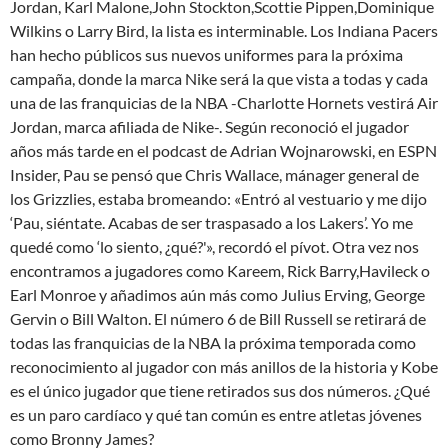
Jordan, Karl Malone,John Stockton,Scottie Pippen,Dominique
Wilkins o Larry Bird, la lista es interminable. Los Indiana Pacers
han hecho públicos sus nuevos uniformes para la próxima
campaña, donde la marca Nike será la que vista a todas y cada
una de las franquicias de la NBA -Charlotte Hornets vestirá Air
Jordan, marca afiliada de Nike-. Según reconoció el jugador
años más tarde en el podcast de Adrian Wojnarowski, en ESPN
Insider, Pau se pensó que Chris Wallace, mánager general de
los Grizzlies, estaba bromeando: «Entró al vestuario y me dijo
‘Pau, siéntate. Acabas de ser traspasado a los Lakers’. Yo me
quedé como ‘lo siento, ¿qué?'», recordó el pívot. Otra vez nos
encontramos a jugadores como Kareem, Rick Barry,Havileck o
Earl Monroe y añadimos aún más como Julius Erving, George
Gervin o Bill Walton. El número 6 de Bill Russell se retirará de
todas las franquicias de la NBA la próxima temporada como
reconocimiento al jugador con más anillos de la historia y Kobe
es el único jugador que tiene retirados sus dos números. ¿Qué
es un paro cardíaco y qué tan común es entre atletas jóvenes
como Bronny James?