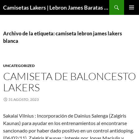
Buscar
Camisetas Lakers | Lebron James Baratas 2024 – Micamisetanba
SALTAR
MENÚ
AL
PRINCI
CONTENIDO
Archivo de la etiqueta: camiseta lebron james lakers
blanca
UNCATEGORIZED
CAMISETA DE BALONCESTO
LAKERS
31 AGOSTO, 2023
Sakalai Vilnius : Incorporación de Dainius Salenga (Zalgiris
Kaunas) para ayudar en los entrenamientos al encontrarse
sancionado por haber dado positivo en un control antidoping.
(06/02/11). Zalgiris Kaunas : Interés por Jonas Maciulis y