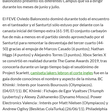
Baloncesto presentó los diferentes Campus que va a dirigir
durante los meses de junio y julio.
El FEVE Oviedo Baloncesto dominó durante todo el encuentro
en el tanteador y el Santurtzi sólo estuvo por delante con la
canasta inicial del tiempo extra (61-59). El conjunto carbayón
fue de más a menos en el partido siendo aprovechado por el
Santurtzi para remontar la desventaja del tercer cuarto (44-
50) gracias al empuje de Marcos Casado (6 puntos); Nathan
Higgs (4 puntos) y Alejandro Torres (3 puntos). Xbox Series X
se convirtió en realidad durante The Game Awards 2019, tras
conocerla durante un largo tiempo bajo el seudónimo de
Project Scarlett,
camiseta lakers lebron el corte ingles
fue en la
gala donde conocimos el nombre y aspecto de la misma. BC
Khimki : Interés por Ioannis Bourousis (Olympiacos).
(04/07/11). BC Khimki : Fichajes de Egor Vyaltsev (Triumph
Lyubertsy) y Alexey Zukhanenko (Dynamo Moscu). Power
Electronics Valencia : Interés por Matt Nielsen (Olympiacos) y
Andrew Ogilvy (Besiktas ColaTurka).(26/06/11). Philadelphia