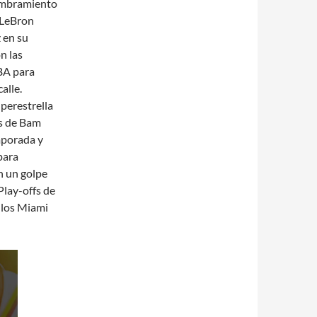
mbramiento
 LeBron
 en su
n las
BA para
alle.
uperestrella
es de Bam
mporada y
para
n un golpe
Play-offs de
a los Miami