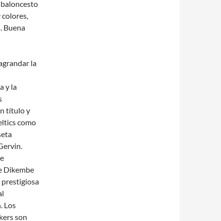
 baloncesto
 colores,
s. Buena
agrandar la
 y la
s
 título y
eltics como
seta
Gervin.
be
de Dikembe
 prestigiosa
al
. Los
kers son