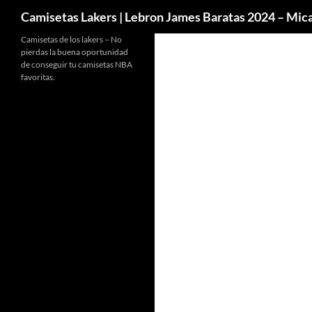
Buscar
Camisetas Lakers | Lebron James Baratas 2024 – Mi
Camisetas de los lakers – No
pierdas la buena oportunidad
de conseguir tu camisetas NBA
favoritas.