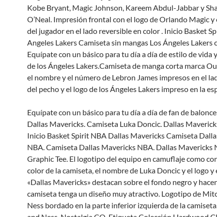
Kobe Bryant, Magic Johnson, Kareem Abdul-Jabbar y Sha
O’Neal. Impresión frontal con el logo de Orlando Magic y
del jugador en el lado reversible en color . Inicio Basket S
Angeles Lakers Camiseta sin mangas Los Ángeles Lakers c
Equípate con un básico para tu día a día de estilo de vida
de los Ángeles Lakers.Camiseta de manga corta marca Ou
el nombre y el número de Lebron James impresos en el la
del pecho y el logo de los Ángeles Lakers impreso en la es
Equípate con un básico para tu día a día de fan de balonc
Dallas Mavericks. Camiseta Luka Doncic. Dallas Maveric
Inicio Basket Spirit NBA Dallas Mavericks Camiseta Dall
NBA. Camiseta Dallas Mavericks NBA. Dallas Mavericks 
Graphic Tee. El logotipo del equipo en camuflaje como con
color de la camiseta, el nombre de Luka Doncic y el logo y
«Dallas Mavericks» destacan sobre el fondo negro y hace
camiseta tenga un diseño muy atractivo. Logotipo de Mitc
Ness bordado en la parte inferior izquierda de la camiseta
and Ness. Nostalgia CO. Etiqueta Colección Hardwood Cl