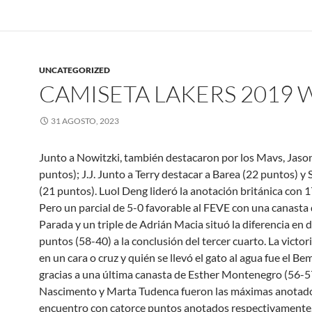
UNCATEGORIZED
CAMISETA LAKERS 2019 
31 AGOSTO, 2023
Junto a Nowitzki, también destacaron por los Mavs, Jason
puntos); J.J. Junto a Terry destacar a Barea (22 puntos) y 
(21 puntos). Luol Deng lideró la anotación británica con 
Pero un parcial de 5-0 favorable al FEVE con una canast
Parada y un triple de Adrián Macia situó la diferencia en 
puntos (58-40) a la conclusión del tercer cuarto. La victor
en un cara o cruz y quién se llevó el gato al agua fue el Be
gracias a una última canasta de Esther Montenegro (56-57
Nascimento y Marta Tudenca fueron las máximas anotado
encuentro con catorce puntos anotados respectivamente