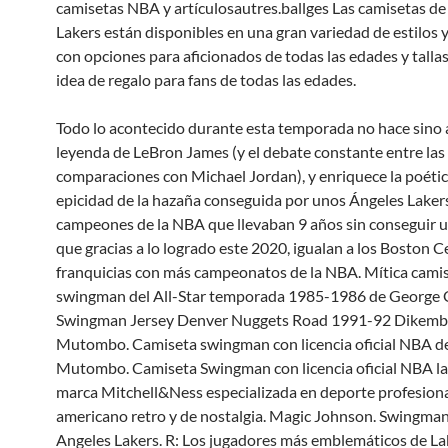
camisetas NBA y artículosautres.ballges Las camisetas de
Lakers están disponibles en una gran variedad de estilos y
con opciones para aficionados de todas las edades y talla
idea de regalo para fans de todas las edades.
Todo lo acontecido durante esta temporada no hace sino 
leyenda de LeBron James (y el debate constante entre las
comparaciones con Michael Jordan), y enriquece la poética
epicidad de la hazaña conseguida por unos Ángeles Laker
campeones de la NBA que llevaban 9 años sin conseguir un
que gracias a lo logrado este 2020, igualan a los Boston C
franquicias con más campeonatos de la NBA. Mítica cami
swingman del All-Star temporada 1985-1986 de George 
Swingman Jersey Denver Nuggets Road 1991-92 Dikem
Mutombo. Camiseta swingman con licencia oficial NBA 
Mutombo. Camiseta Swingman con licencia oficial NBA la
marca Mitchell&Ness especializada en deporte profesion
americano retro y de nostalgia. Magic Johnson. Swingman
Angeles Lakers. R: Los jugadores más emblemáticos de La