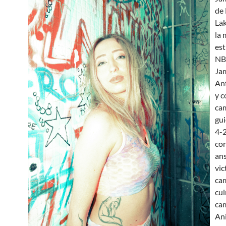
de 
Lak
la
est
NB
Ja
An
y 
cam
gui
4-
con
an
vic
ca
cul
cam
Ani