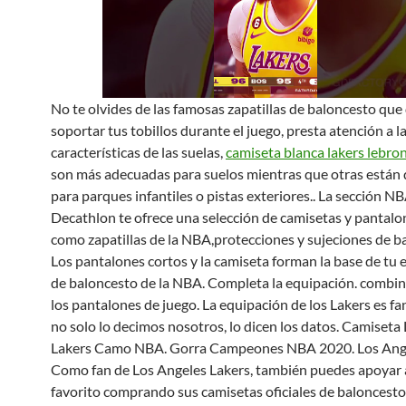
No te olvides de las famosas zapatillas de baloncesto qu
soportar tus tobillos durante el juego, presta atención a l
características de las suelas,
camiseta blanca lakers lebro
son más adecuadas para suelos mientras que otras están
para parques infantiles o pistas exteriores.. La sección N
Decathlon te ofrece una selección de camisetas y pantal
como zapatillas de la NBA,protecciones y sujeciones de b
Los pantalones cortos y la camiseta forman la base de tu
de baloncesto de la NBA. Completa la equipación. combi
los pantalones de juego. La equipación de los Lakers es fan
no solo lo decimos nosotros, lo dicen los datos. Camiseta
Lakers Camo NBA. Gorra Campeones NBA 2020. Los Ange
Como fan de Los Angeles Lakers, también puedes apoyar 
favorito comprando sus camisetas oficiales de baloncesto