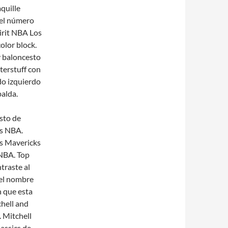
quille
 el número
pirit NBA Los
olor block.
 y baloncesto
terstuff con
do izquierdo
palda.
esto de
ks NBA.
as Mavericks
NBA. Top
traste al
 el nombre
n que esta
hell and
. Mitchell
assics de