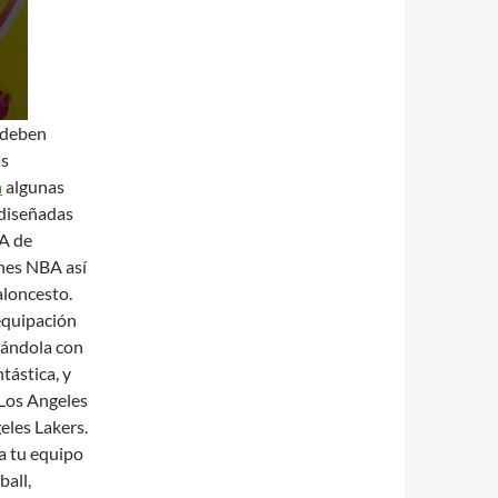
e deben
as
n
algunas
 diseñadas
BA de
ones NBA así
aloncesto.
 equipación
nándola con
tástica, y
 Los Angeles
les Lakers.
a tu equipo
ball,