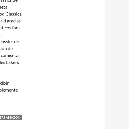
seta.
d Classics.
rld gracias
ticos fans.
,
lassics de
ción de
 camisetas
les Lakers
cibir
blemente
KERS AMAZON