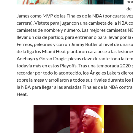
no
de
James como MVP de las Finales de la NBA (por cuarta vez
carrera). Vistete para jugar con una camiseta de la NBA co
camisetas de nombre y número. Las mejores camisetas N
llevar un día de partido, para entrenar o para llevar por la c
Férreos, peleones y con un Jimmy Butler al nivel de una s
de la liga los Miami Heat plantaron cara pese a las lesion
Adebayo y Goran Dragic, piezas clave durante toda la te
todavía más en estos Playoffs. Tras una temporada 2020 
recordar por todo lo acontecido, los Ángeles Lakers diero
sobre la mesa y arrollaron a todos sus rivales durante los 
la NBA para llegar a las ansiadas Finales de la NBA contr
Heat.