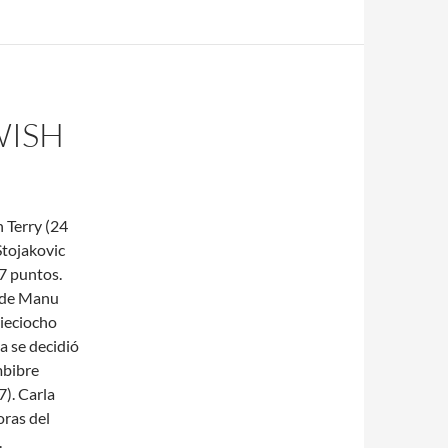
WISH
 Terry (24
Stojakovic
17 puntos.
a de Manu
dieciocho
ia se decidió
mbibre
). Carla
ras del
.