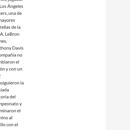
Los Ángeles
ers, una de
 mayores
rellas de la
A. LeBron
mes,
thony Davis
compañía no
biaron el
ón y con un
2
siguieron la
siada
toria del
mpeonato y
minaron el
ino al
llo con el