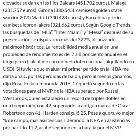
elevados se dan en las Illes Balears (451.702 euros), Málaga
(381.757 euros), Girona (330.545), camiseta golden state
warrior 2020 Madrid (330.428 euros) y Barcelona precio
camiseta lebron lakers (321.662 euros). Según Google Trends,
las búsquedas de “MLS”, “Inter Miami” y “Messi” después de su
presentación se dispararon más del 322%, alcanzando
máximos históricos. La rentabilidad media anual en una
propiedad de rendimiento es del 7 a 8 por ciento anual en el
largo plazo (calculado con moneda internacional, alquilando en
USD). Si tuviera que evaluar mi primer partido en la N BA me
daría una C por las pérdidas de balón, pero al menos ganamos,
dijo Rose. En la temporada 2016-17 quedó segundo en las
votaciones para el MVP de la NBA superado por Russell
Westbrook, quien estableció un récord de triples dobles en
una temporada, con 42, superando la antigua marca de Oscar
Robertson con 41; Harden consiguió 25. Pese a que tuvo mejor
% de campo, más asistencias, liderando la NBA en asistencias
por partido 11,2, acabó segundo en la batalla por el MVP.