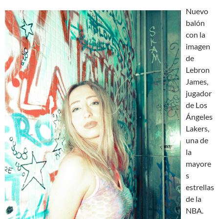
Nuevo
balón
con la
imagen
de
Lebron
James,
jugador
de Los
Ángeles
Lakers,
una de
la
mayore
s
estrellas
de la
NBA.