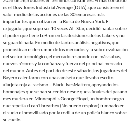
2025 de 26,5 dólares en términos constantes. El más conocido
es el Dow Jones Industrial Average (DJIA), que consiste en el
valor medio de las acciones de las 30 empresas más
importantes que cotizan en la Bolsa de Nueva York. El
exjugador, que supo ser 10 veces All-Star, decidió hablar sobre
el poder que tiene LeBron en las decisiones de los Lakers y no
se guardó nada. En medio de tantos análisis negativos, que
pronostican el derrumbe de los mercados y la sobre evaluación
del sector tecnológico, el mercado responde con más subas,
nuevos récords y la confianza y fuerza del principal mercado
del mundo. Antes del partido de este sábado, los jugadores del
Bayern calentaron con una camiseta que llevaba escrito
«Tarjeta roja al racismo – BlackLivesMatter», apoyando los
homenajes que se han sucedido desde que a finales del pasado
mes muriera en Minneapólis George Floyd, un hombre negro
que repetía «I can’t breathe» (No puedo respirar) tumbado en
el suelo e inmovilizado por la rodilla de un policía blanco sobre
su cuello.