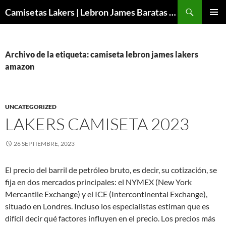
Buscar
Camisetas Lakers | Lebron James Baratas 2024 – Micamisetanba
SALTAR
MENÚ
AL
PRINCI
CONTENIDO
Archivo de la etiqueta: camiseta lebron james lakers
amazon
UNCATEGORIZED
LAKERS CAMISETA 2023
26 SEPTIEMBRE, 2023
El precio del barril de petróleo bruto, es decir, su cotización, se
fija en dos mercados principales: el NYMEX (New York
Mercantile Exchange) y el ICE (Intercontinental Exchange),
situado en Londres. Incluso los especialistas estiman que es
difícil decir qué factores influyen en el precio. Los precios más